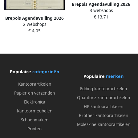
Brepols Agendavulling 2026
3 webshops
Concorde 7dagen 2pagina's
€ 13,71
crème
Brepols Agendavulling 2026
2 webshops
Interplan 7dagen 2pagina's
€ 4,05
6-talig
Populaire
categorieën
Populaire
merken
Kantoorartikelen
Edding kantoorartikelen
Papier en verzenden
Quantore kantoorartikelen
Elektronica
HP kantoorartikelen
Kantoormeubelen
Brother kantoorartikelen
Schoonmaken
Moleskine kantoorartikelen
Printen