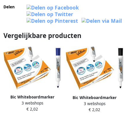
Delen
Vergelijkbare producten
Bic Whiteboardmarker
Bic Whiteboardmarker
3 webshops
Velleda 1711 rond large
3 webshops
Velleda 1711 rond large
€ 2,02
blauw
€ 2,02
zwart