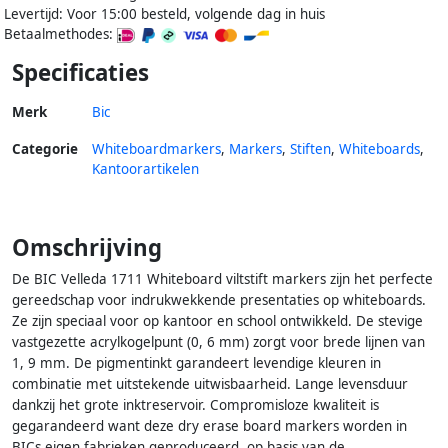
Levertijd: Voor 15:00 besteld, volgende dag in huis
Betaalmethodes:
Specificaties
Merk
Bic
Categorie
Whiteboardmarkers
,
Markers
,
Stiften
,
Whiteboards
,
Kantoorartikelen
Omschrijving
De BIC Velleda 1711 Whiteboard viltstift markers zijn het perfecte
gereedschap voor indrukwekkende presentaties op whiteboards.
Ze zijn speciaal voor op kantoor en school ontwikkeld. De stevige
vastgezette acrylkogelpunt (0, 6 mm) zorgt voor brede lijnen van
1, 9 mm. De pigmentinkt garandeert levendige kleuren in
combinatie met uitstekende uitwisbaarheid. Lange levensduur
dankzij het grote inktreservoir. Compromisloze kwaliteit is
gegarandeerd want deze dry erase board markers worden in
BICs eigen fabrieken geproduceerd, op basis van de