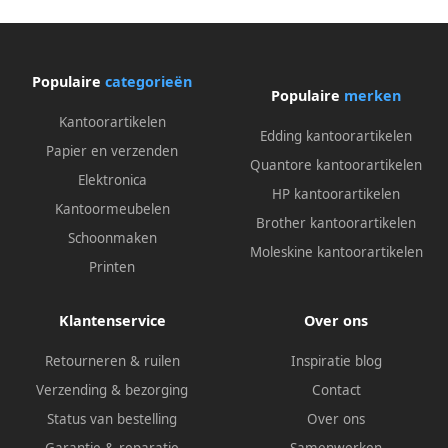
Populaire
categorieën
Populaire
merken
Kantoorartikelen
Edding kantoorartikelen
Papier en verzenden
Quantore kantoorartikelen
Elektronica
HP kantoorartikelen
Kantoormeubelen
Brother kantoorartikelen
Schoonmaken
Moleskine kantoorartikelen
Printen
Klantenservice
Over ons
Retourneren & ruilen
Inspiratie blog
Verzending & bezorging
Contact
Status van bestelling
Over ons
Garantie & reparatie
Samenwerken