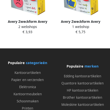
Avery Zweckform Avery
Avery Zweckform Avery
2 webshops
1 webshop
rating dots diameter 19 mm
rating dots diameter 19 mm
€ 3,93
€ 5,75
rol met 250 stuks smiley
rol met 250 stuks blauw geel
rood
duim
Populaire
categorieën
Populaire
merken
Kantoorartikelen
Edding kantoorartikelen
Papier en verzenden
Quantore kantoorartikelen
Elektronica
HP kantoorartikelen
Kantoormeubelen
Brother kantoorartikelen
Schoonmaken
Moleskine kantoorartikelen
Printen