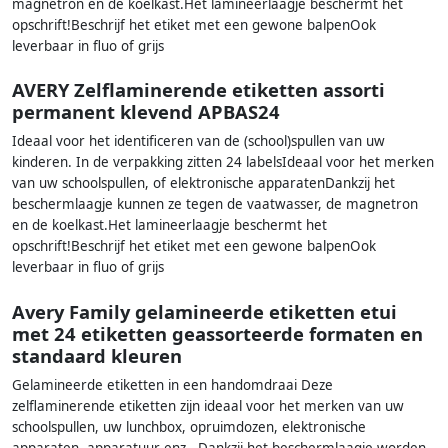
magnetron en de koelkast.Het lamineerlaagje beschermt het
opschrift!Beschrijf het etiket met een gewone balpenOok
leverbaar in fluo of grijs
AVERY Zelflaminerende etiketten assorti
permanent klevend APBAS24
Ideaal voor het identificeren van de (school)spullen van uw
kinderen. In de verpakking zitten 24 labelsIdeaal voor het merken
van uw schoolspullen, of elektronische apparatenDankzij het
beschermlaagje kunnen ze tegen de vaatwasser, de magnetron
en de koelkast.Het lamineerlaagje beschermt het
opschrift!Beschrijf het etiket met een gewone balpenOok
leverbaar in fluo of grijs
Avery Family gelamineerde etiketten etui
met 24 etiketten geassorteerde formaten en
standaard kleuren
Gelamineerde etiketten in een handomdraai Deze
zelflaminerende etiketten zijn ideaal voor het merken van uw
schoolspullen, uw lunchbox, opruimdozen, elektronische
apparaten, apparatuur enz.. Dankzij het beschermlaagje worden