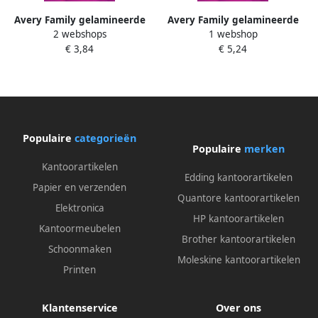
Avery Family gelamineerde
Avery Family gelamineerde
2 webshops
1 webshop
etiketten etui met 24
etiketten ft 8 5 x 1 7 cm grijs
€ 3,84
€ 5,24
etiketten geassorteerde
ophangbare etui met 24
formaten en fluo kleuren
etiketten
Populaire
categorieën
Populaire
merken
Kantoorartikelen
Edding kantoorartikelen
Papier en verzenden
Quantore kantoorartikelen
Elektronica
HP kantoorartikelen
Kantoormeubelen
Brother kantoorartikelen
Schoonmaken
Moleskine kantoorartikelen
Printen
Klantenservice
Over ons