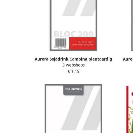
Aurora Sojadrink Campina plantaardig
Auro
3 webshops
pak 1 liter
€ 1,19