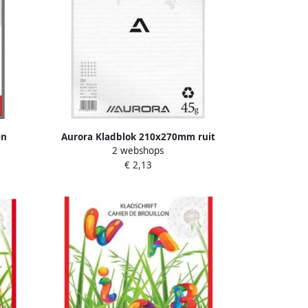
en
Aurora Kladblok 210x270mm ruit
2 webshops
5x5mm 200 vel 45gr
€ 2,13