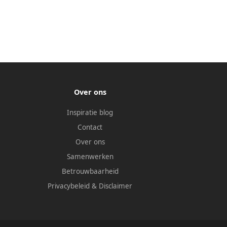
Over ons
Inspiratie blog
Contact
Over ons
Samenwerken
Betrouwbaarheid
Privacybeleid
&
Disclaimer