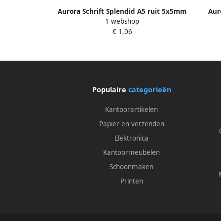
Aurora Schrift Splendid A5 ruit 5x5mm
Aur
1 webshop
200blz 45gr
b
€ 1,06
Populaire
categorieën
Kantoorartikelen
Papier en verzenden
Elektronica
Kantoormeubelen
Schoonmaken
Printen