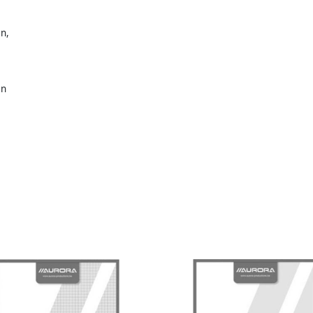
n,
en