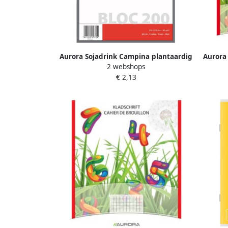
Aurora Sojadrink Campina plantaardig
Aurora 
2 webshops
pak 1 liter
€ 2,13