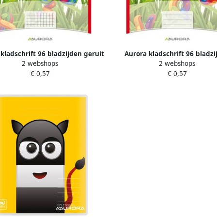
kladschrift 96 bladzijden geruit
Aurora kladschrift 96 bladzi
2 webshops
2 webshops
5 mm
gelijnd
€ 0,57
€ 0,57