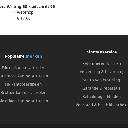
ora Writing 60 kladschrift 96
1 webshop
ladzijden gelijnd Monsters
€ 17,60
Klantenservice
Populaire
merken
Retourneren & ruilen
Edding kantoorartikelen
Verzending & bezorging
Quantore kantoorartikelen
Status van bestelling
HP kantoorartikelen
Garantie & reparatie
Brother kantoorartikelen
Betaalmogelijkheden
Moleskine kantoorartikelen
Voorraad & beschikbaarheid