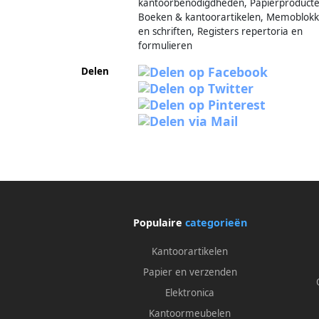
kantoorbenodigdheden, Papierproducte
Boeken & kantoorartikelen, Memoblok
en schriften, Registers repertoria en
formulieren
Delen
Populaire
categorieën
Kantoorartikelen
Papier en verzenden
Elektronica
Kantoormeubelen