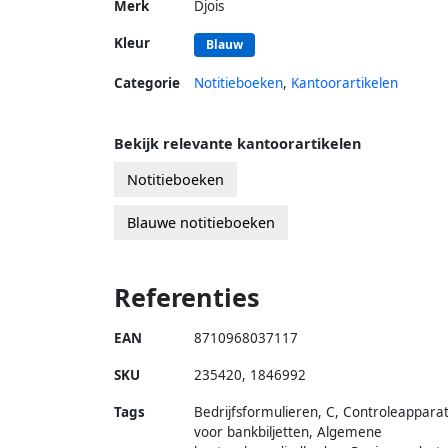
Merk
Djois
Kleur
Blauw
Categorie
Notitieboeken
,
Kantoorartikelen
Bekijk relevante kantoorartikelen
Notitieboeken
Blauwe notitieboeken
Referenties
EAN
8710968037117
SKU
235420
,
1846992
Tags
Bedrijfsformulieren, C, Controleappara
voor bankbiljetten, Algemene