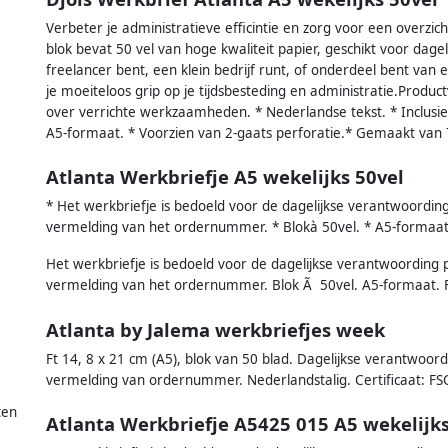
Verbeter je administratieve efficintie en zorg voor een overzich
blok bevat 50 vel van hoge kwaliteit papier, geschikt voor dageli
freelancer bent, een klein bedrijf runt, of onderdeel bent van
je moeiteloos grip op je tijdsbesteding en administratie.Produc
over verrichte werkzaamheden. * Nederlandse tekst. * Inclusie
A5-formaat. * Voorzien van 2-gaats perforatie.* Gemaakt van 
Atlanta Werkbriefje A5 wekelijks 50vel
* Het werkbriefje is bedoeld voor de dagelijkse verantwoord
vermelding van het ordernummer. * Blokà 50vel. * A5-formaat.
Het werkbriefje is bedoeld voor de dagelijkse verantwoordin
vermelding van het ordernummer. Blok Ã 50vel. A5-formaat. F
Atlanta by Jalema werkbriefjes week
Ft 14, 8 x 21 cm (A5), blok van 50 blad. Dagelijkse verantwo
vermelding van ordernummer. Nederlandstalig. Certificaat: F
ten
Atlanta Werkbriefje A5425 015 A5 wekelijk