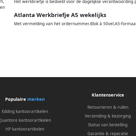
n,
Het werkbriefje is bedoeld voor de dagelijkse verantwoordin
ken
Atlanta Werkbriefje A5 wekelijks
Met vermelding van het ordernummer.Blok à 50vel.A5-formaat.
Klantenservice
Populaire
merken
Retourneren & ruilen
Edding kantoorartikelen
Verzending & bezorging
Quantore kantoorartikelen
Status van bestelling
HP kantoorartikelen
Garantie & reparatie