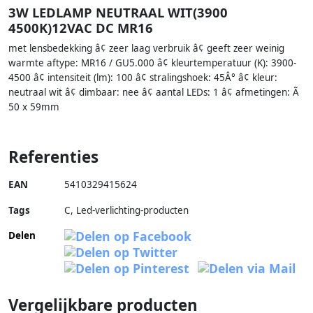
3W LEDLAMP NEUTRAAL WIT(3900
4500K)12VAC DC MR16
met lensbedekking â¢ zeer laag verbruik â¢ geeft zeer weinig
warmte aftype: MR16 / GU5.000 â¢ kleurtemperatuur (K): 3900-
4500 â¢ intensiteit (lm): 100 â¢ stralingshoek: 45Â° â¢ kleur:
neutraal wit â¢ dimbaar: nee â¢ aantal LEDs: 1 â¢ afmetingen: Ã
50 x 59mm
Referenties
EAN
5410329415624
Tags
C, Led-verlichting-producten
Delen
Vergelijkbare producten