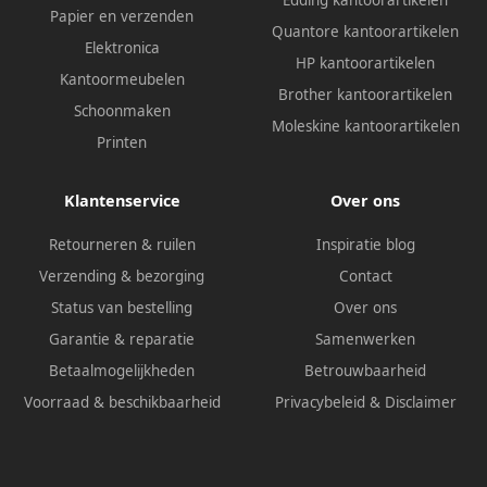
Edding kantoorartikelen
Papier en verzenden
Quantore kantoorartikelen
Elektronica
HP kantoorartikelen
Kantoormeubelen
Brother kantoorartikelen
Schoonmaken
Moleskine kantoorartikelen
Printen
Klantenservice
Over ons
Retourneren & ruilen
Inspiratie blog
Verzending & bezorging
Contact
Status van bestelling
Over ons
Garantie & reparatie
Samenwerken
Betaalmogelijkheden
Betrouwbaarheid
Voorraad & beschikbaarheid
Privacybeleid
&
Disclaimer