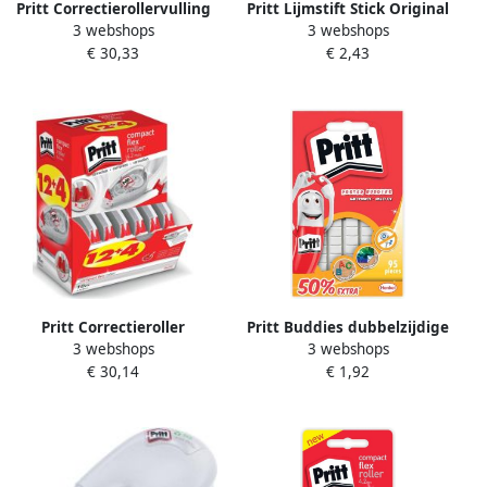
Pritt Correctierollervulling
Pritt Lijmstift Stick Original
3 webshops
3 webshops
navul cassette Flex
43gr
€ 30,33
€ 2,43
4.2mmx12m promopack Ã
12 4 gratis
Pritt Correctieroller
Pritt Buddies dubbelzijdige
3 webshops
3 webshops
Compact Flex 4.2mmx 10m
kleefpad poster blister à 95
€ 30,14
€ 1,92
promo pack Ã 12 4 gratis
stuks 50% gratis