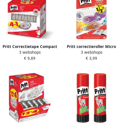
Pritt Correctietape Compact
Pritt correctieroller Micro
3 webshops
3 webshops
Flex 4.2mmx10m valuepack
Roller blister met 2 stuks
€ 9,89
€ 3,99
Ã 4 1 gratis
waarvan 2de aan halve prijs