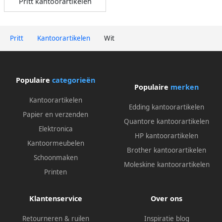
Pritt kantoorartikelen
Pritt
Kantoorartikelen
Wit
Populaire
categorieën
Populaire
merken
Kantoorartikelen
Edding kantoorartikelen
Papier en verzenden
Quantore kantoorartikelen
Elektronica
HP kantoorartikelen
Kantoormeubelen
Brother kantoorartikelen
Schoonmaken
Moleskine kantoorartikelen
Printen
Klantenservice
Over ons
Retourneren & ruilen
Inspiratie blog