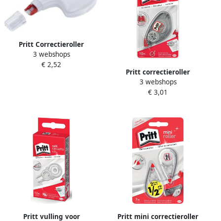
Pritt Correctieroller
3 webshops
4.2mmx10m eco flex
€ 2,52
Pritt correctieroller
3 webshops
Compact Flex 4 2 mm x 10
€ 3,01
m op blister
Pritt vulling voor
Pritt mini correctieroller