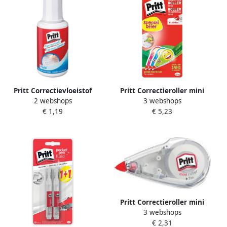
Pritt Correctievloeistof
Pritt Correctieroller mini
2 webshops
3 webshops
flacon met kwast 20ml
flex 4 2mmx7m Emoji
€ 1,19
€ 5,23
blister 2+1 gratis
Pritt Correctieroller mini
3 webshops
flex 4.2mmx7m
€ 2,31