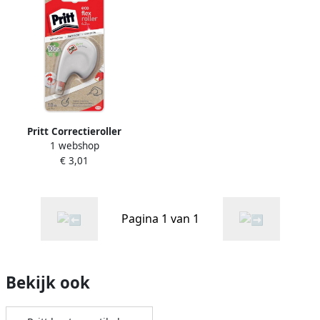
Pritt Correctieroller
1 webshop
4.2mmx10m eco flex op
€ 3,01
blister
Pagina 1 van 1
Bekijk ook