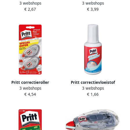
3 webshops
3 webshops
correctieroller Refill Flex 6
blister met 2 stuks waarvan
€ 2,67
€ 3,99
mm x 12 m in ophangdoosje
2de aan halve prijs
Pritt correctieroller
Pritt correctievloeistof
3 webshops
3 webshops
Compact Flex 4 2 mm x 10
Correct-it Fluid op blister
€ 4,54
€ 1,66
m blister met 2 stuks