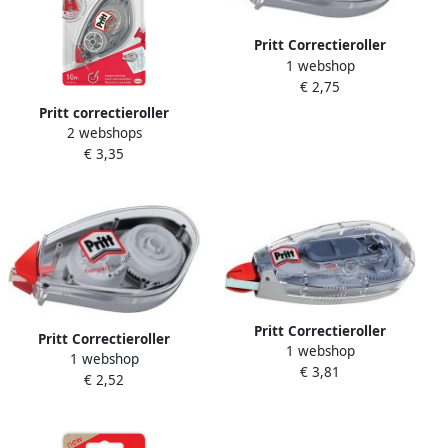
Pritt Correctieroller
1 webshop
6mmx10m compact flex
€ 2,75
Pritt correctieroller
2 webshops
Compact Flex 6 mm x 10 m
€ 3,35
op blister
Pritt Correctieroller
Pritt Correctieroller
1 webshop
4.2mmx12m flex navulbaar
1 webshop
Compact Flex 4.2mmx10m
€ 3,81
€ 2,52