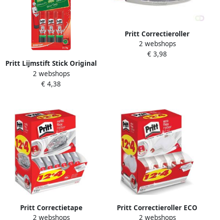
Pritt Correctieroller
2 webshops
6mmx12m flex navulbaar
€ 3,98
Pritt Lijmstift Stick Original
2 webshops
11gr blisterà 3 stuks
€ 4,38
Pritt Correctietape
Pritt Correctieroller ECO
2 webshops
2 webshops
navulbaar 4.2mmx12m Flex
Flex 4.2mmx10m promo