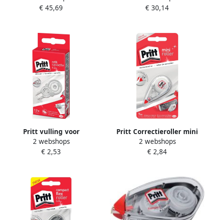
€ 45,69
€ 30,14
promopackà 12+4 gratis
packà 12+4 gratis
Pritt vulling voor
Pritt Correctieroller mini
2 webshops
2 webshops
correctieroller Refill Flex 4 2
flex 4.2mmx7m op blister
€ 2,53
€ 2,84
mm x 12 m in ophangdoosje