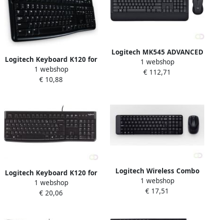
Logitech MK545 ADVANCED
Logitech Keyboard K120 for
1 webshop
Wireless Keyboard and
1 webshop
Business toetsenbord USB
€ 112,71
Mouse Combo toetsenbord
€ 10,88
QWERTZ Duits Zwart
RF Draadloos Engels Zwart
(920-008923)
Logitech Wireless Combo
Logitech Keyboard K120 for
1 webshop
MK220 toetsenbord RF
1 webshop
Business toetsenbord USB
€ 17,51
Draadloos QWERTY Engels
€ 20,06
AZERTY Belgisch Zwart (920-
Zwart (920-003168)
002525)