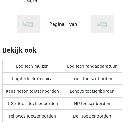
€ 35,14
Combo toetsenbord USB
QWERTY US International
Grijs (920-007931)
Pagina 1 van 1
Bekijk ook
Logitech muizen
Logitech randapparatuur
Logitech elektronica
Trust toetsenborden
Kensington toetsenborden
Lenovo toetsenborden
R-Go Tools toetsenborden
HP toetsenborden
Fellowes toetsenborden
Dell toetsenborden