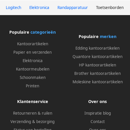
Logitech
Elektronica
Randapparatuur
Toetsenborden
Populaire
categorieën
Populaire
merken
Kantoorartikelen
Edding kantoorartikelen
Papier en verzenden
Quantore kantoorartikelen
Elektronica
HP kantoorartikelen
Kantoormeubelen
Brother kantoorartikelen
Schoonmaken
Moleskine kantoorartikelen
Printen
Klantenservice
Over ons
Retourneren & ruilen
Inspiratie blog
Verzending & bezorging
Contact