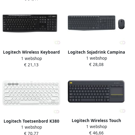
USB QWERTY Engels Grafiet
(920-009204)
Logitech Sojadrink Campina
Logitech Wireless Keyboard
1 webshop
1 webshop
plantaardig pak 1 liter
K270 toetsenbord RF
€ 28,08
€ 21,13
Draadloos QWERTY Engels
Zwart (920-003736)
Logitech Wireless Touch
Logitech Toetsenbord K380
1 webshop
Keyboard K400 Plus
1 webshop
Bluetooth QWERTY wit
€ 46,66
toetsenbord RF Draadloos
€ 70,77