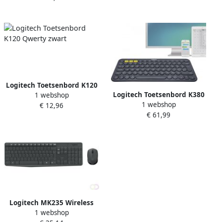
QWERTY Engels Zwart (920-
007145)
Logitech Toetsenbord K120
Logitech Toetsenbord K380
1 webshop
Qwerty zwart
1 webshop
Bluetooth AZERTY grijs
€ 12,96
€ 61,99
Logitech MK235 Wireless
1 webshop
Keyboard and Mouse