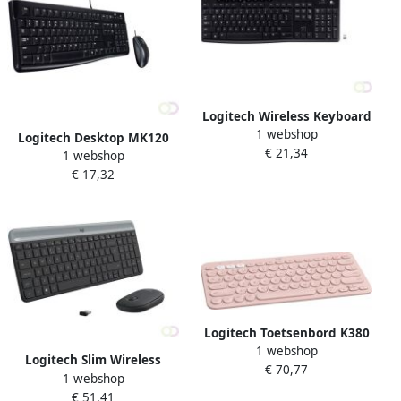
Logitech Wireless Keyboard
1 webshop
K270 toetsenbord RF
Logitech Desktop MK120
€ 21,34
Draadloos QWERTZ Zwitsers
1 webshop
toetsenbord USB AZERTY
Zwart (920-003743)
€ 17,32
Belgisch Zwart (920-002534)
Logitech Toetsenbord K380
1 webshop
Bluetooth QWERTY rose
Logitech Slim Wireless
€ 70,77
1 webshop
Keyboard and Mouse
€ 51,41
Combo MK470 toetsenbord