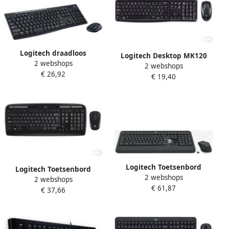
Logitech draadloos
Logitech Desktop MK120
2 webshops
toetsenbord en muis MK270
2 webshops
toetsenbord USB QWERTY
€ 26,92
qwerty zwart
€ 19,40
UK International Zwart
(920-002562)
Logitech Toetsenbord
Logitech Toetsenbord
2 webshops
MK540 Qwerty + muis
2 webshops
MK330 Qwerty +muis zwart
€ 61,87
Draadloos
€ 37,66