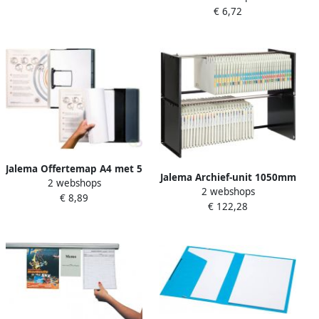
€ 6,72
Jalema Offertemap A4 met 5
Jalema Archief-unit 1050mm
2 webshops
tabbladen zwart
2 webshops
tbv laterale hangmappen
€ 8,89
€ 122,28
zwart