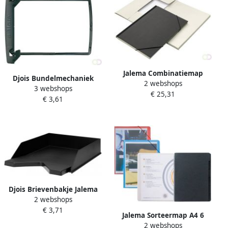
Jalema Combinatiemap
Djois Bundelmechaniek
2 webshops
Djois folio 6 vakken 240gr
3 webshops
JalemaClip dekplaatje
€ 25,31
zwart
€ 3,61
slangetje beugel zwart 100
stuks
Djois Brievenbakje Jalema
2 webshops
Re-Solution A4 gerecycled
€ 3,71
zwart
Jalema Sorteermap A4 6
2 webshops
tabbladen 270gr zwart