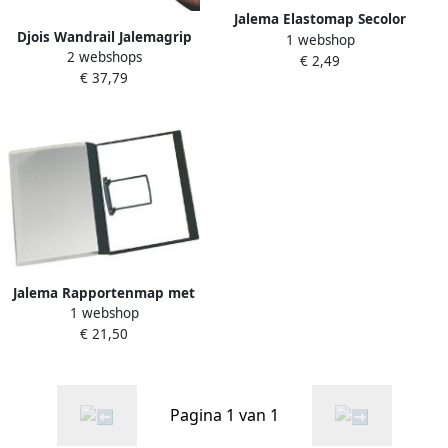
Jalema Elastomap Secolor
Djois Wandrail Jalemagrip
1 webshop
Folio 100% gerecycled
2 webshops
600mm grijs 1 stuk
€ 2,49
karton 250 gr Blauw
€ 37,79
Jalema Rapportenmap met
1 webshop
Clip A4 10 stuks Zwart
€ 21,50
Pagina 1 van 1