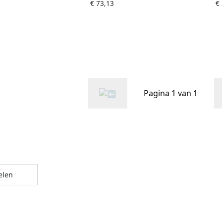
lder wit
€ 73,13
€
heavyweight coated
heavywe
Pagina 1 van 1
elen