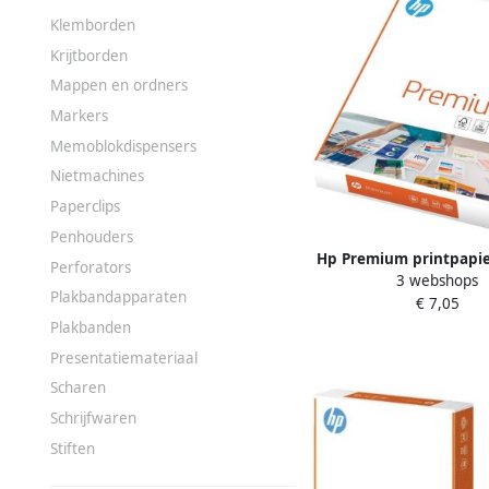
Klemborden
Krijtborden
Mappen en ordners
Markers
Memoblokdispensers
Nietmachines
Paperclips
Penhouders
Hp Premium printpapier
Perforators
3 webshops
g pak van 500 v
Plakbandapparaten
€ 7,05
Plakbanden
Presentatiemateriaal
Scharen
Schrijfwaren
Stiften