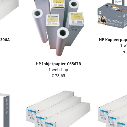
1396A
HP Kopieerpap
1 w
iversal
A4 80gr wit
€
HP Inkjetpapier C6567B
1 webshop
1067mmx45.7m 90gr coated
€ 78,65