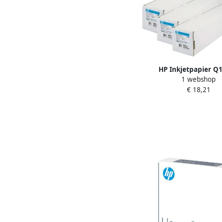
HP Inkjetpapier Q
1 webshop
610mmx45.7m 80gr un
€ 18,21
bond