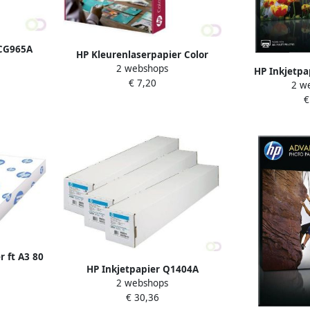
 CG965A
HP Kleurenlaserpapier Color
150 vel
2 webshops
Choice A4 120gr wit 250vel
HP Inkjetpa
€ 7,20
2 w
matglans 
€
 ft A3 80
HP Inkjetpapier Q1404A
el
2 webshops
610mmx45 7m 90gr universal
€ 30,36
coated