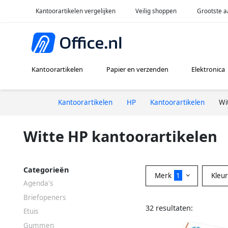
Kantoorartikelen vergelijken
Veilig shoppen
Grootste a
Kantoorartikelen
Papier en verzenden
Elektronica
Kantoorartikelen
HP
Kantoorartikelen
Wi
Witte HP kantoorartikelen
Categorieën
Merk
1
Kleu
Agenda's
Briefopeners
32 resultaten:
Etuis
Gummen