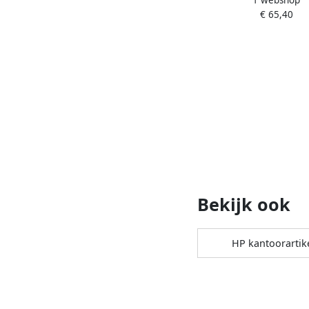
1 webshop
914mmx91 4m 90gr he
€ 65,40
Bekijk ook
HP kantoorartik