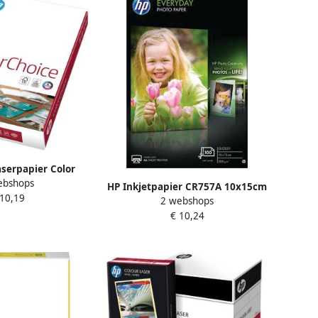
serpapier Color
ebshops
0gr wit 500vel
HP Inkjetpapier CR757A 10x15cm
 10,19
2 webshops
photo glossy 200gr 100 vel
€ 10,24