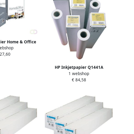
ier Home & Office
ebshop
 3 pak Ã 500vel
 27,60
HP Inkjetpapier Q1441A
1 webshop
841mmx45.7m 90gr coated
€ 84,58