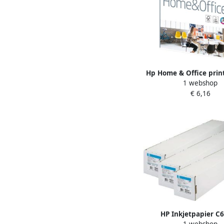
Hp Home & Office print
1 webshop
A4 80 g pak van 50
€ 6,16
HP Inkjetpapier C