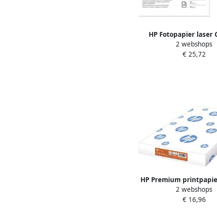
HP Fotopapier laser
2 webshops
150gr A4 glans wit 
€ 25,72
HP Premium printpapier
2 webshops
g pak van 500 v
€ 16,96