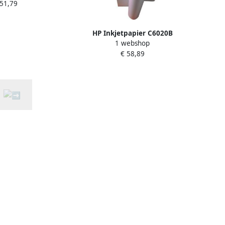
 51,79
ight coated
HP Inkjetpapier C6020B
1 webshop
914mmx45.7m 90gr coated
€ 58,89