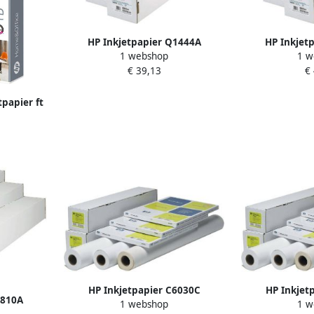
HP Inkjetpapier Q1444A
HP Inkjet
1 webshop
1 w
841mmx45.7m 90gr helder wit
610mmx30.5m 
€ 39,13
€
c
papier ft
0 vel
HP Inkjetpapier C6030C
HP Inkjet
6810A
1 webshop
1 w
914mmx30 5m 130gr
610mmx3