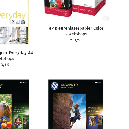
HP Kleurenlaserpapier Color
2 webshops
Choice A4 160gr wit 250vel
€ 9,58
pier Everyday A4
ebshops
t 500 vellen
 5,98