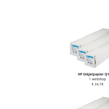
HP Inkjetpapier Q
1 webshop
914mmx45.7m 80gr un
€ 24,78
bond