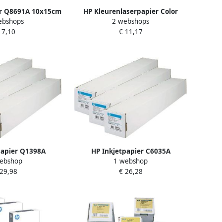
er Q8691A 10x15cm
HP Kleurenlaserpapier Color
ebshops
2 webshops
sy 250gr 25 vel
Choice A4 100gr wit 500vel
 7,10
€ 11,17
papier Q1398A
HP Inkjetpapier C6035A
ebshop
1 webshop
 80gr universal
610mmx45 7m 90gr helder wit
 29,98
€ 26,28
bond