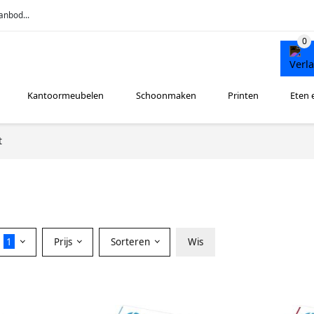
anbod...
Kantoormeubelen
Schoonmaken
Printen
Eten 
t
r
1
Prijs
Sorteren
Wis