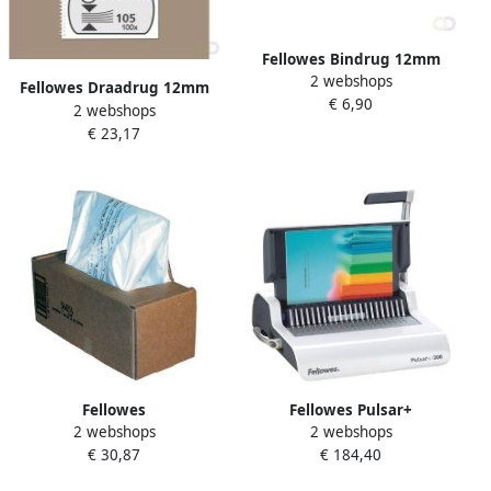
Fellowes Bindrug 12mm
2 webshops
21rings A4 wit 100 stuks
Fellowes Draadrug 12mm
€ 6,90
2 webshops
34-rings A4 wit 100 stuks
€ 23,17
Fellowes
Fellowes Pulsar+
2 webshops
2 webshops
Papiervernietigerzak 94
inbindmachine plastic
€ 30,87
€ 184,40
liter 50 stuks
bindrug