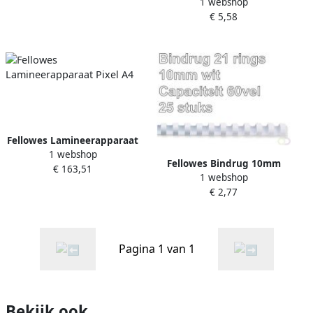
1 webshop
21rings A4 wit 25stuks
€ 5,58
Fellowes Lamineerapparaat
1 webshop
Pixel A4
Fellowes Bindrug 10mm
€ 163,51
1 webshop
21rings A4 wit 25stuks
€ 2,77
Pagina 1 van 1
Bekijk ook