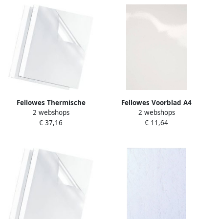
Fellowes Thermische
Fellowes Voorblad A4
2 webshops
2 webshops
omslag A4 4mm wit 100
Chromolux 250gr wit 100
€ 37,16
€ 11,64
stuks
stuks