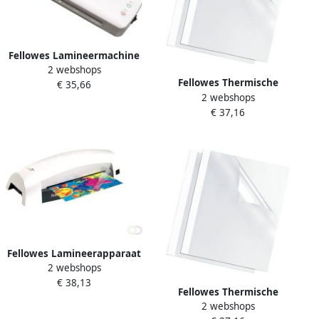
Fellowes Lamineermachine
2 webshops
Ion A4
Fellowes Thermische
€ 35,66
2 webshops
omslag A4 3mm wit 100
€ 37,16
stuks
Fellowes Lamineerapparaat
2 webshops
Lunar A4
€ 38,13
Fellowes Thermische
2 webshops
omslag A4 6mm wit 100