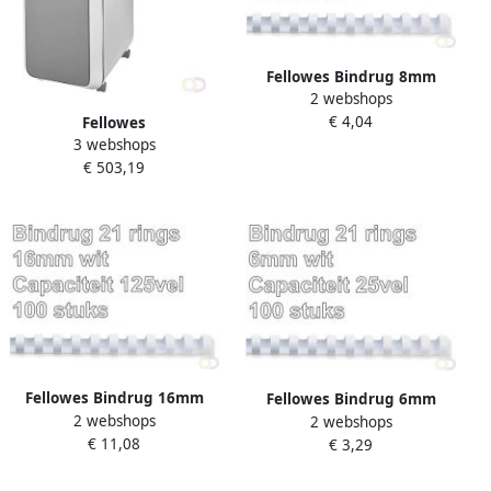
Fellowes Bindrug 8mm
2 webshops
21rings A4 wit 100 stuks
€ 4,04
Fellowes
3 webshops
Papierversnipperaar
€ 503,19
Powershred LX221 snippers
2x12mm wit
Fellowes Bindrug 16mm
Fellowes Bindrug 6mm
2 webshops
21rings A4 wit 100 stuks
2 webshops
21rings A4 wit 100 stuks
€ 11,08
€ 3,29