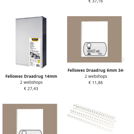
€ 37,16
stuks
Fellowes Draadrug 6mm 34-
Fellowes Draadrug 14mm
2 webshops
rings A4 wit 100 stuks
2 webshops
34-rings A4 wit 100 stuks
€ 11,86
€ 27,43