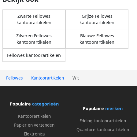
Zwarte Fellowes
Grijze Fellowes
kantoorartikelen
kantoorartikelen
Zilveren Fellowes
Blauwe Fellowes
kantoorartikelen
kantoorartikelen
Fellowes kantoorartikelen
Fellowes
Kantoorartikelen
Wit
Populaire
categorieën
Populaire
merken
Kantoorartikelen
Edding kantoorartikelen
Papier en verzenden
Quantore kantoorartikelen
Elektronica