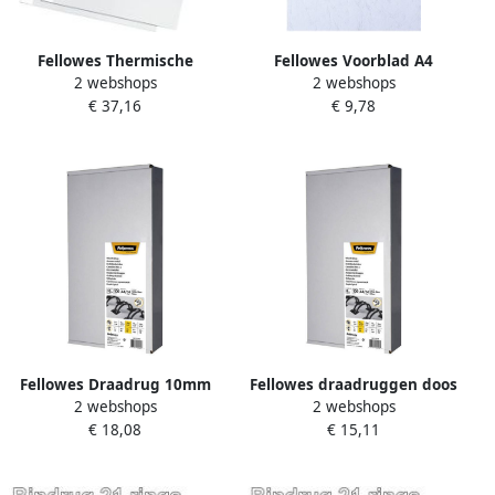
Fellowes Thermische
Fellowes Voorblad A4
2 webshops
2 webshops
omslag A4 1.5mm wit 100
lederlook wit 100 stuks
€ 37,16
€ 9,78
stuks
Fellowes Draadrug 10mm
Fellowes draadruggen doos
2 webshops
2 webshops
34-rings A4 wit 100 stuks
van 100 stuks 8 mm wit
€ 18,08
€ 15,11