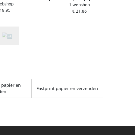
ebshop
ariegeel 500 vel
1 webshop
A3 80gr zwavelgeel 500 vel
 18,95
€ 21,86
t papier en
Fastprint papier en verzenden
den