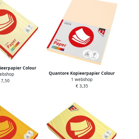
eerpapier Colour
Quantore Kopieerpapier Colour
ebshop
ariegeel 250 vel
1 webshop
A4 160gr creme 50 vel
 7,50
€ 3,35