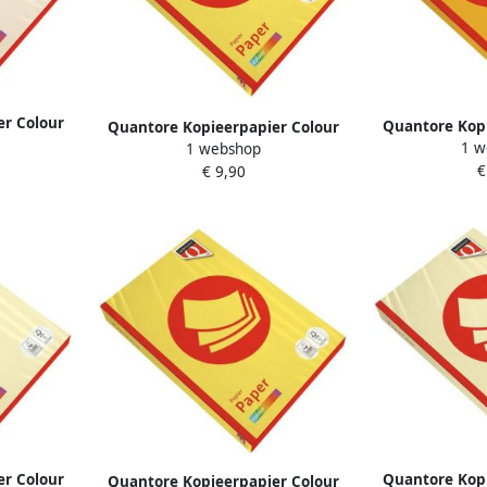
er Colour
Quantore Kopi
Quantore Kopieerpapier Colour
 vel
1 w
1 webshop
A4 80gr di
A4 80gr zwavelgeel 500 vel
€
€ 9,90
er Colour
Quantore Kopi
Quantore Kopieerpapier Colour