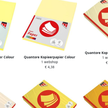
Quantore Kopi
er Colour
Quantore Kopieerpapier Colour
1 w
A4 120gr kan
1 webshop
 50 vel
A4 120gr kanariegeel 100 vel
€
€ 4,38