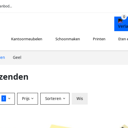
anbod...
Kantoormeubelen
Schoonmaken
Printen
Eten 
den
Geel
rzenden
r
1
Prijs
Sorteren
Wis