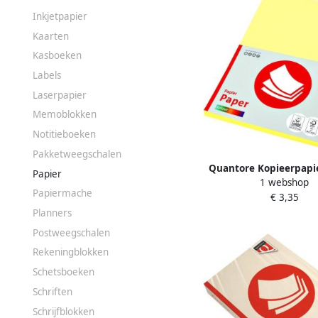
Inkjetpapier
Kaarten
Kasboeken
Labels
Laserpapier
Memoblokken
Notitieboeken
Pakketweegschalen
Quantore Kopieerpapi
Papier
1 webshop
A4 160gr kanariegeel
Papiermache
€ 3,35
Planners
Postweegschalen
Rekeningblokken
Schetsboeken
Schriften
Schrijfblokken