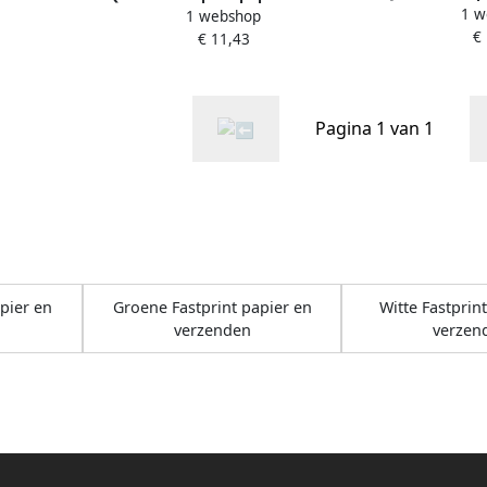
1 w
500 vel
A3 80gr kan
1 webshop
A4 160gr zwavelgeel 250 vel
€
€ 11,43
Pagina 1 van 1
pier en
Groene Fastprint papier en
Witte Fastprin
verzenden
verzen