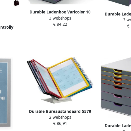
Durable Ladenbox Varicolor 10
Durable Lade
3 webshops
laden grijs
3 w
lad
€ 84,22
€
trolly
ijs
Durable Bureaustandaard 5579
2 webshops
Vario Pro met 10-tassen grijs
€ 86,91
Durable Lade