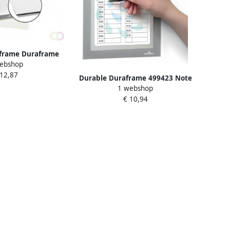
tframe Duraframe
ebshop
 A4 grijs
 12,87
Durable Duraframe 499423 Note
1 webshop
A5 zelfklevend zilvergrijs
€ 10,94