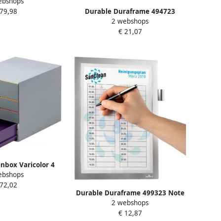
ebshops
en grijs
Durable Duraframe 494723
 79,98
2 webshops
magnetisch A5 zilver 5 stuks
€ 21,07
nbox Varicolor 4
ebshops
en grijs
 72,02
Durable Duraframe 499323 Note
2 webshops
A4 zelfklevend zilvergrijs
€ 12,87