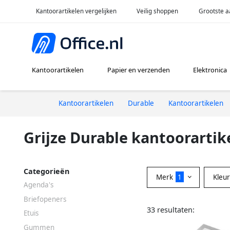
Kantoorartikelen vergelijken
Veilig shoppen
Grootste a
Kantoorartikelen
Papier en verzenden
Elektronica
Kantoorartikelen
Durable
Kantoorartikelen
Grijze Durable kantoorartik
Categorieën
Merk
1
Kleu
Agenda's
Briefopeners
33 resultaten:
Etuis
Gummen