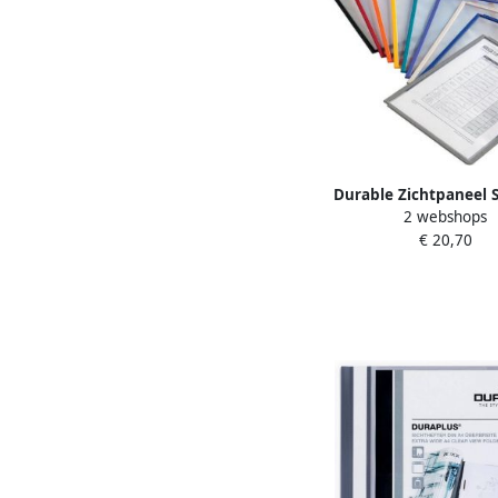
Durable Zichtpaneel
2 webshops
PANEL A4 Grij
€ 20,70