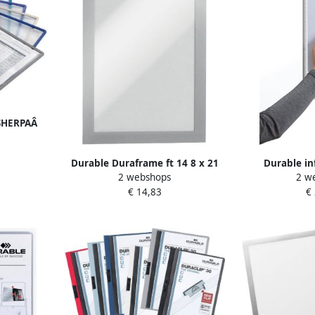
 SHERPAÂ
s
Durable Duraframe ft 14 8 x 21
Durable in
2 webshops
2 w
cm (A5) zilver 2 stuks
statische beve
€ 14,83
€
stuk