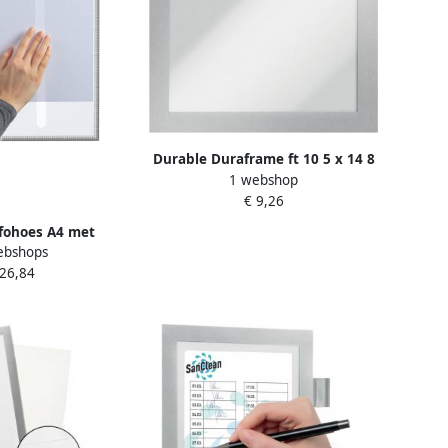
Durable Duraframe ft 10 5 x 14 8
1 webshop
cm (A6) zilver 2 stuks
€ 9,26
fohoes A4 met
ebshops
stiging pak van 5
 26,84
s grafiet