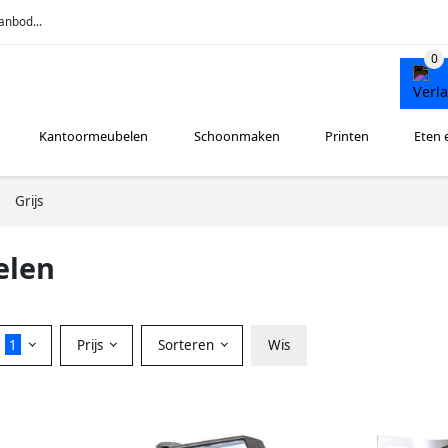
anbod...
Kantoormeubelen
Schoonmaken
Printen
Eten 
Grijs
elen
r
1
Prijs
Sorteren
Wis