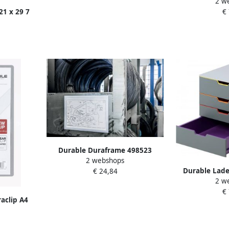
2 w
lad
21 x 29 7
€
tuks
Durable Duraframe 498523
2 webshops
magnetisch Plus A4 zilvergrijs 2
Durable Lade
€ 24,84
stuks
2 w
lad
€
aclip A4
ijs