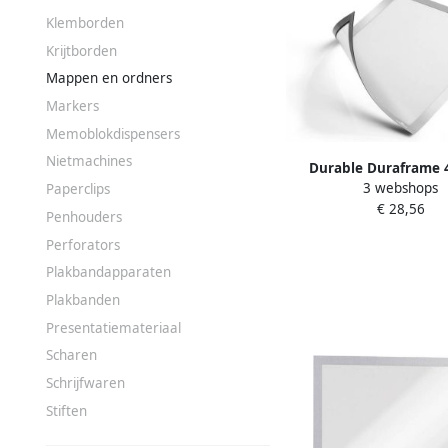
Klemborden
Krijtborden
Mappen en ordners
Markers
Memoblokdispensers
Nietmachines
Durable Duraframe 
3 webshops
Paperclips
magnetisch A4 zilvergri
€ 28,56
Penhouders
Perforators
Plakbandapparaten
Plakbanden
Presentatiemateriaal
Scharen
Schrijfwaren
Stiften