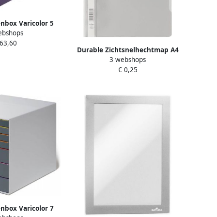
nbox Varicolor 5
ebshops
en grijs
 63,60
Durable Zichtsnelhechtmap A4
3 webshops
pak van 50
€ 0,25
nbox Varicolor 7