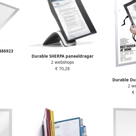
486923
Durable SHERPA paneeldrager
js 5 stuks
2 webshops
Zwart Inclusief 10 display
€ 70,28
panelen
Durable Du
2 w
infokader A
€
Magnetis