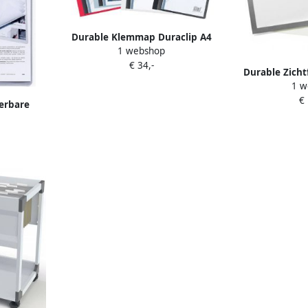
Durable Klemmap Duraclip A4
1 webshop
3mm 30 vellen antraciet grijs
€ 34,-
Durable Zich
1 w
Grip
€
erbare
s grijs