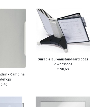
Durable Bureaustandaard 5632
2 webshops
Sherpa met 10-tassen zwart grijs
€ 90,68
adrink Campina
ebshops
ig pak 1 liter
 0,46