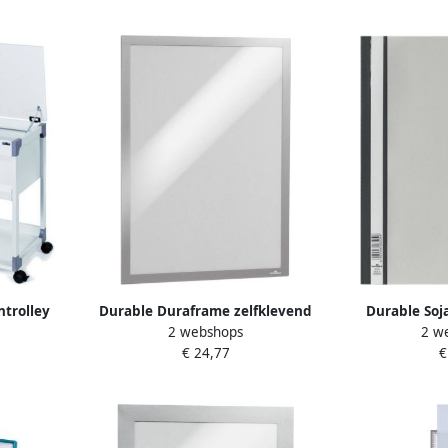
trolley
Durable Duraframe zelfklevend
Durable Soj
2 webshops
2 w
 TOP
en flexibel kader ft A3 zilver 2
plantaard
€ 24,77
€
stuks