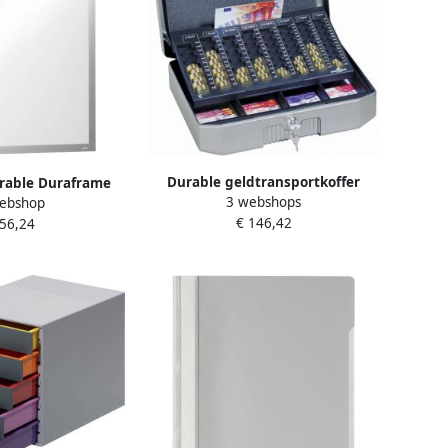
Durable geldtransportkoffer
rable Duraframe
3 webshops
Euroboxx ft 12 x 35 2 x 27 6 cm
ebshop
ader A1 formaat
€ 146,42
 56,24
etische sluiting