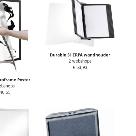
Durable SHERPA wandhouder
2 webshops
Zwart Inclusief 10 display
€ 53,93
panelen
raframe Poster
ebshops
2 formaat Zilver
 40,55
che sluiting