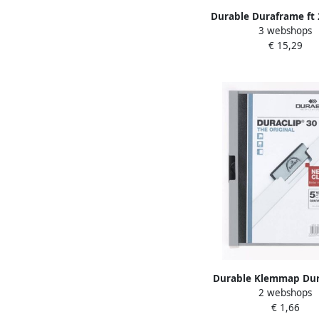
Durable Duraframe ft 
3 webshops
cm (A4) zilver 2 s
€ 15,29
Durable Klemmap Dur
2 webshops
3mm 30 vellen gr
€ 1,66