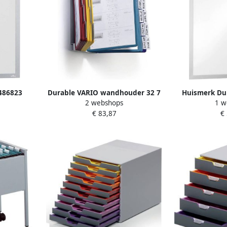
486823
Durable VARIO wandhouder 32 7
Huismerk Du
2 webshops
1 w
js 5 stuks
x 25 1 x 11 6 cm Inclusief 20
Poster infok
€ 83,87
€
display panelen
Zilver Magn