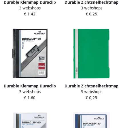
Durable Klemmap Duraclip
Durable Zichtsnelhechtmap
3 webshops
3 webshops
A4 3mm 30 vellen groen
A4 pak van 50
€ 1,42
€ 0,25
Durable Klemmap Duraclip
Durable Zichtsnelhechtmap
3 webshops
3 webshops
A4 6mm 60 vellen zwart
A4 pak van 50
€ 1,60
€ 0,25