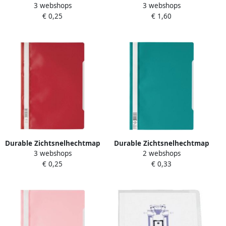
3 webshops
3 webshops
A4 pak van 50
A4 6mm 60 vellen
€ 0,25
€ 1,60
donkerblauw
Durable Zichtsnelhechtmap
Durable Zichtsnelhechtmap
3 webshops
2 webshops
A4 pak van 50
A4 pak van 50 Petrol
€ 0,25
€ 0,33