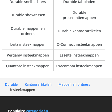
Durable snelhechters
Durable tabbladen
Durable
Durable showtassen
presentatiemappen
Durable mappen en
Durable kantoorartikelen
ordners
Leitz insteekmappen
Q-Connect insteekmappen
Pergamy insteekmappen
Esselte insteekmappen
Quantore insteekmappen
Exacompta insteekmappen
Durable
Kantoorartikelen
Mappen en ordners
Insteekmappen
Populaire
categorieën