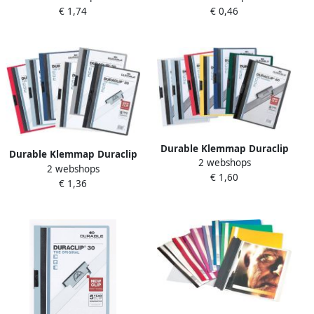
€ 1,74
€ 0,46
Durable Klemmap Duraclip
Durable Klemmap Duraclip
2 webshops
A4 6mm 60 vellen blauw
2 webshops
A4 3mm 30 vellen
€ 1,60
€ 1,36
aubergine