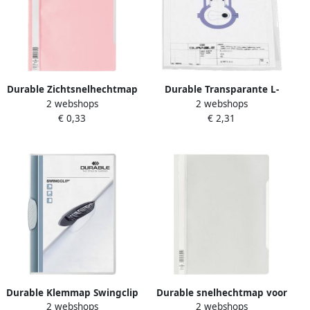
Durable Zichtsnelhechtmap
Durable Transparante L-
2 webshops
2 webshops
A4 pak van 50 Rose
map STANDARD A4
€ 0,33
€ 2,31
kristalhelder PP zakje van
10
Durable Klemmap Swingclip
Durable snelhechtmap voor
2 webshops
2 webshops
30 vellen wit
showtassen wit