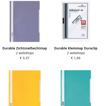
Durable Zichtsnelhechtmap
Durable Klemmap Duraclip
2 webshops
2 webshops
A4 pak van 50
A4 3mm 30 vellen grijs
€ 0,25
€ 1,66