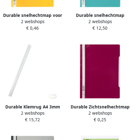
Durable snelhechtmap voor
Durable snelhechtmap
2 webshops
2 webshops
showtassen geel
turkoois
€ 0,46
€ 12,50
Durable Klemrug A4 3mm
Durable Zichtsnelhechtmap
2 webshops
2 webshops
30 vellen transparant
A4 pak van 50
€ 15,72
€ 0,25