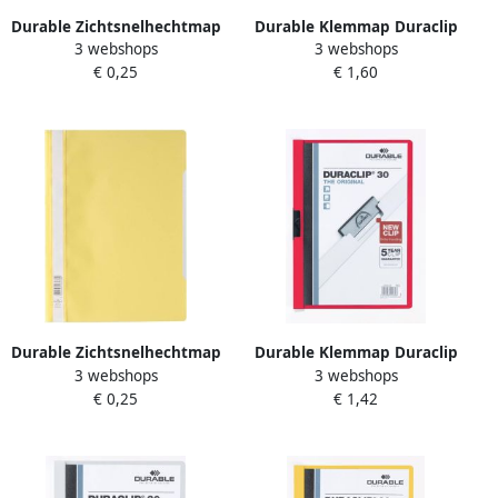
Durable Zichtsnelhechtmap
Durable Klemmap Duraclip
3 webshops
3 webshops
A4 pak van 50
A4 6mm 60 vellen rood
€ 0,25
€ 1,60
Durable Zichtsnelhechtmap
Durable Klemmap Duraclip
3 webshops
3 webshops
A4 pak van 50
A4 3mm 30 vellen rood
€ 0,25
€ 1,42