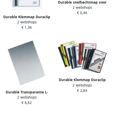
Durable snelhechtmap voor
2 webshops
showtassen zwart
€ 0,46
Durable Klemmap Duraclip
2 webshops
A4 3mm 30 vellen
€ 1,36
lichtblauw
Durable Klemmap Duraclip
2 webshops
Original 60 geassorteerde
€ 2,84
kleuren
Durable Transparante L-
2 webshops
map STANDARD A4 PP pak
€ 8,62
van 100