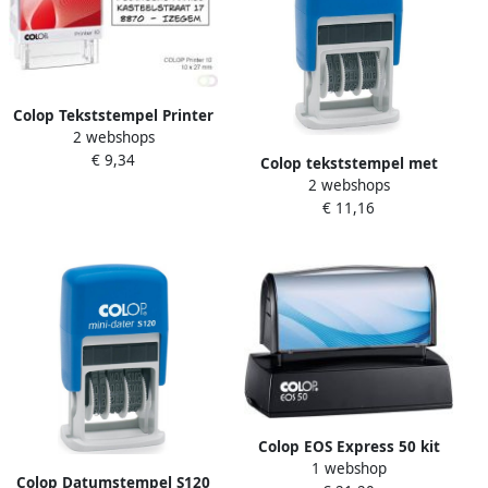
Colop Tekststempel Printer
2 webshops
10 personaliseerbaar
€ 9,34
3regels 27x10mm
Colop tekststempel met
2 webshops
datum Mini-Dater tekst:
€ 11,16
ONTVANGEN
Colop EOS Express 50 kit
1 webshop
blauwe inkt
Colop Datumstempel S120