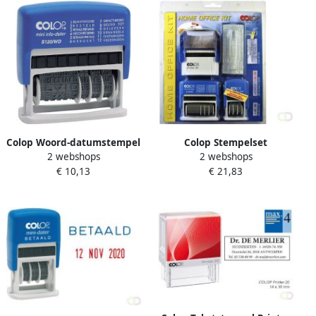
Colop Woord-datumstempel
Colop Stempelset
2 webshops
2 webshops
Printer Mini S 120 WD 12
thuiskantoor 3-delig assorti
€ 10,13
€ 21,83
teksten