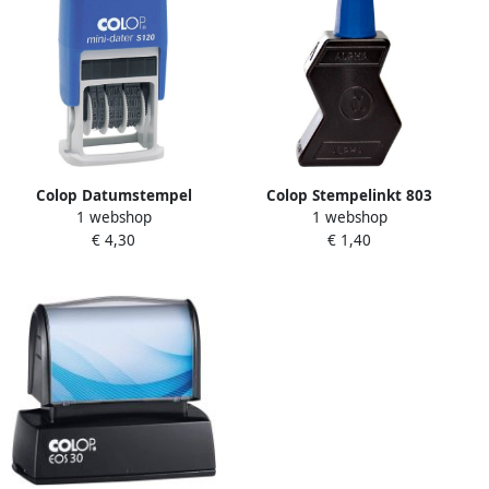
Colop Datumstempel
Colop Stempelinkt 803
1 webshop
1 webshop
Printer Mini S 120
30ML blauw
€ 4,30
€ 1,40
Nederlands