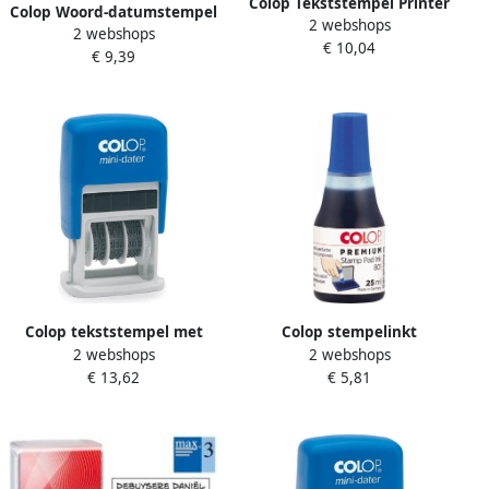
Colop Tekststempel Printer
Colop Woord-datumstempel
2 webshops
20 personaliseerbaar
2 webshops
Printer Mini S 160 L betaald
€ 10,04
4regels 38x14mm
€ 9,39
blauw
Colop tekststempel met
Colop stempelinkt
2 webshops
2 webshops
datum Mini-Dater tekst:
€ 13,62
€ 5,81
PAYE LE