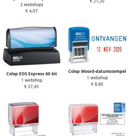
€ 21,20
2 webshops
mini-dater 4mm frans
€ 4,07
Colop Woord-datumstempel
Colop EOS Express 60 kit
1 webshop
S160O ontvangen
1 webshop
blauwe inkt
€ 8,80
€ 27,45