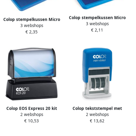
Colop stempelkussen Micro
Colop stempelkussen Micro
3 webshops
ft 5 x 9 cm blauw
3 webshops
ft 7 x 11 cm blauw
€ 2,11
€ 2,35
Colop EOS Express 20 kit
Colop tekststempel met
2 webshops
2 webshops
blauwe inkt
datum Mini-Dater tekst:
€ 10,53
€ 13,62
BETAALD