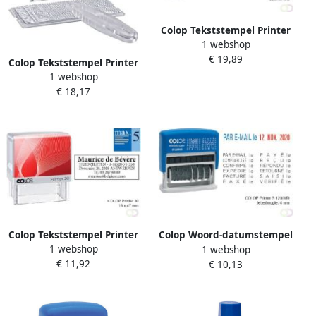
Colop Tekststempel Printer
1 webshop
50 personaliseerbaar
€ 19,89
7regels 69x30mm
Colop Tekststempel Printer
1 webshop
30 1 personaliseerbaar
€ 18,17
5regels 47x18mm
Colop Tekststempel Printer
Colop Woord-datumstempel
1 webshop
30 personaliseerbaar
1 webshop
S120 mini-info dater 4mm
€ 11,92
5regels 47x18mm
€ 10,13
frans