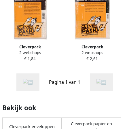
Cleverpack
Cleverpack
2 webshops
2 webshops
luchtkussenenveloppen ft
luchtkussenenveloppen ft
€ 1,84
€ 2,61
100 x 165 mm met
180 x 265 mm met
stripsluiting wit pak van 10
stripsluiting wit pak van 10
stuks
stuks
Pagina 1 van 1
Bekijk ook
Cleverpack papier en
Cleverpack enveloppen