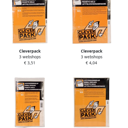
Cleverpack
Cleverpack
3 webshops
3 webshops
luchtkussenenveloppen ft
luchtkussenenveloppen ft
€ 3,51
€ 4,04
230 x 340 mm met
270 x 360 mm met
stripsluiting wit pak van 10
stripsluiting wit pak van 10
stuks
stuks