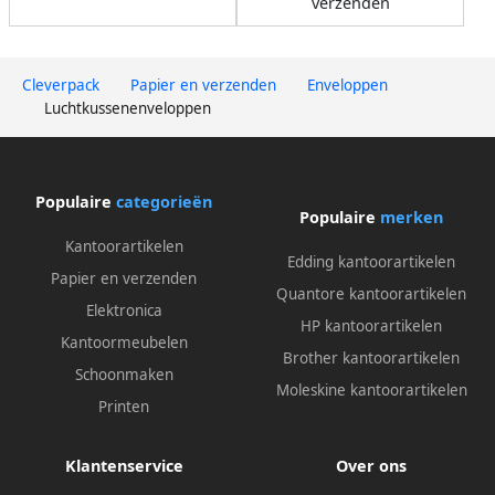
verzenden
Cleverpack
Papier en verzenden
Enveloppen
Luchtkussenenveloppen
Populaire
categorieën
Populaire
merken
Kantoorartikelen
Edding kantoorartikelen
Papier en verzenden
Quantore kantoorartikelen
Elektronica
HP kantoorartikelen
Kantoormeubelen
Brother kantoorartikelen
Schoonmaken
Moleskine kantoorartikelen
Printen
Klantenservice
Over ons