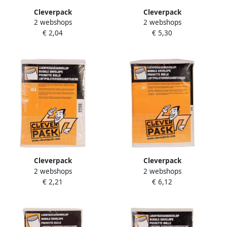
Cleverpack
Cleverpack
2 webshops
2 webshops
luchtkussenenveloppen ft
luchtkussenenveloppen ft
€ 2,04
€ 5,30
120 x 215 mm met
300 x 445 mm met
stripsluiting wit pak van 10
stripsluiting wit pak van 10
stuks
stuks
Cleverpack
Cleverpack
2 webshops
2 webshops
luchtkussenenveloppen ft
luchtkussenenveloppen ft
€ 2,21
€ 6,12
150 x 215 mm met
350 x 470 mm met
stripsluiting wit pak van 10
stripsluiting wit pak van 10
stuks
stuks