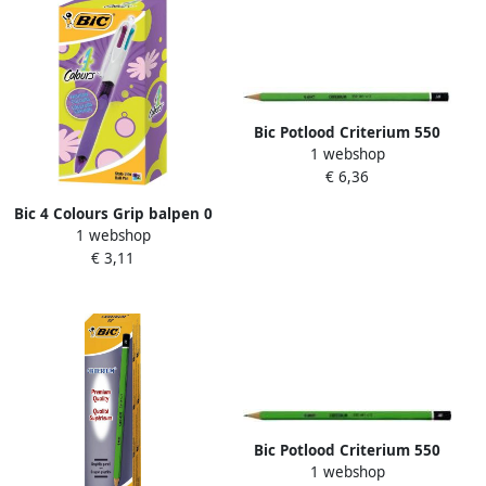
Bic Potlood Criterium 550
1 webshop
zeshoekig 3H
€ 6,36
Bic 4 Colours Grip balpen 0
1 webshop
32 mm 4 pastel inktkleuren
€ 3,11
doos van 12 stuks
Bic Potlood Criterium 550
1 webshop
zeshoekig 4B