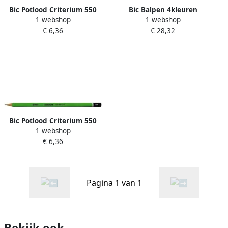
Bic Potlood Criterium 550
Bic Balpen 4kleuren
1 webshop
1 webshop
zeshoekig H
medium fluor geel
€ 6,36
€ 28,32
Bic Potlood Criterium 550
1 webshop
zeshoekig HB
€ 6,36
Pagina 1 van 1