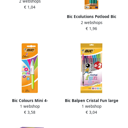
2 webshops
2300 groen schrijfbreedte 1
€ 1,04
7 mm ronde punt
Bic Ecolutions Potlood Bic
2 webshops
Evolution ecolutions 655
€ 1,96
zeshoekig HB blister Ã 10
stuks
Bic Colours Mini 4-
Bic Balpen Cristal Fun large
1 webshop
1 webshop
kleurenbalpen medium
assorti blister Ã 6 2 gratis
€ 3,58
€ 3,04
pastel inktkleuren op
blister