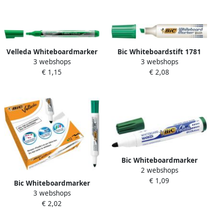
Velleda Whiteboardmarker
Bic Whiteboardstift 1781
3 webshops
3 webshops
Liquid Ink Pocket groen 12
groen schuine punt 3.2-
€ 1,15
€ 2,08
stuks
5.5mm
Bic Whiteboardmarker
2 webshops
Velleda 1701 rond large
€ 1,09
groen
Bic Whiteboardmarker
3 webshops
Velleda 1711 rond large
€ 2,02
groen