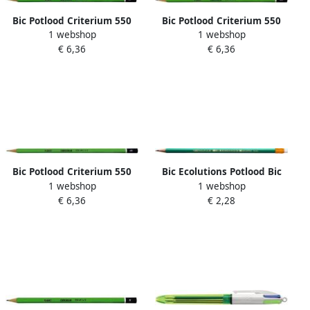
Bic Potlood Criterium 550
Bic Potlood Criterium 550
1 webshop
1 webshop
zeshoekig 2H
zeshoekig B
€ 6,36
€ 6,36
Bic Potlood Criterium 550
Bic Ecolutions Potlood Bic
1 webshop
1 webshop
zeshoekig 4H
Evolution ecolutions 655
€ 6,36
€ 2,28
zeshoekig HB met gumtop