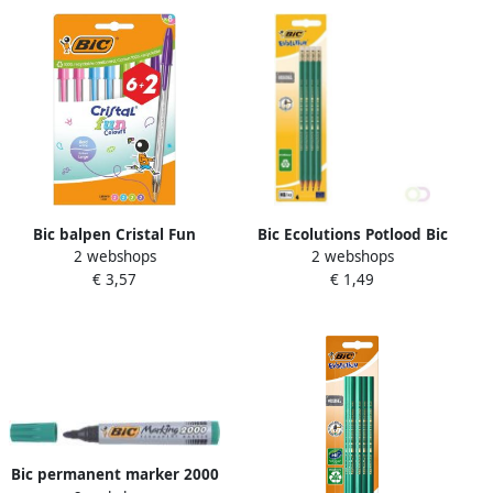
Bic balpen Cristal Fun
Bic Ecolutions Potlood Bic
2 webshops
2 webshops
geassorteerde kleuren etui
Evolution ecolutions
€ 3,57
€ 1,49
van 6 + 2 gratis
zeshoekig HB met gumtop
blister Ã 4 stuks
Bic permanent marker 2000