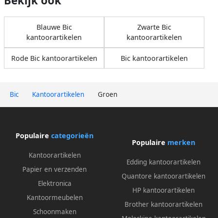
Bekijk ook
Blauwe Bic
Zwarte Bic
kantoorartikelen
kantoorartikelen
Rode Bic kantoorartikelen
Bic kantoorartikelen
Bic
Kantoorartikelen
Groen
Populaire
categorieën
Populaire
merken
Kantoorartikelen
Edding kantoorartikelen
Papier en verzenden
Quantore kantoorartikelen
Elektronica
HP kantoorartikelen
Kantoormeubelen
Brother kantoorartikelen
Schoonmaken