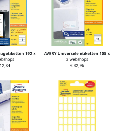
ugetiketten 192 x
AVERY Universele etiketten 105 x
ebshops
3 webshops
Inkjetprinter
35 mm wit Inkjetprinter
 12,84
€ 32,96
 Kopieerapparaat
Laserprinter Kopieerapparaat
levend L6061-25
permanent klevend 3423