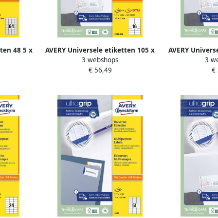
ten 48 5 x
AVERY Universele etiketten 105 x
AVERY Universe
3 webshops
3 w
rinter
37 mm wit Inkjetprinter
37 mm wit 
€ 56,49
€
apparaat
Laserprinter Kopieerapparaat
Laserprinter
 3667
permanent klevend 3484-200
permanent