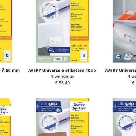
 Ã 60 mm
AVERY Universele etiketten 105 x
AVERY Universe
3 webshops
3 w
printer
42 3 mm wit Inkjetprinter
74 mm wit 
€ 56,49
€
416-100
Laserprinter Kopieerapparaat
Laserprinter
permanent klevend 3653-200
permanent