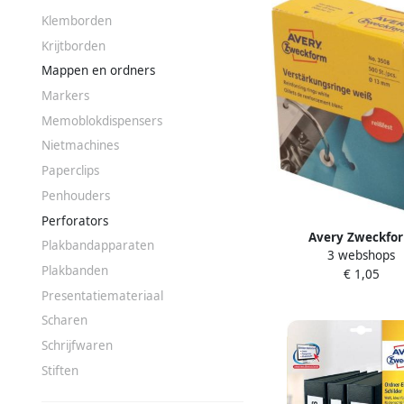
Klemborden
Krijtborden
Mappen en ordners
Markers
Memoblokdispensers
Nietmachines
Paperclips
Penhouders
Perforators
Avery Zweckfo
Plakbandapparaten
3 webshops
Versterkingsringen 3
Plakbanden
€ 1,05
500stuks wit
Presentatiemateriaal
Scharen
Schrijfwaren
Stiften