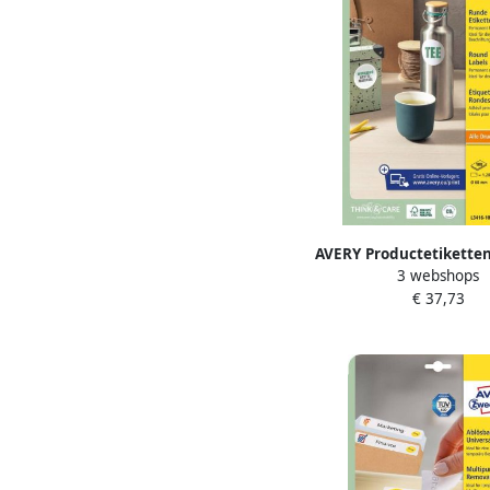
AVERY Productetiketten
3 webshops
Inkjetprinter Laser
€ 37,73
Kopieerapparaat L3