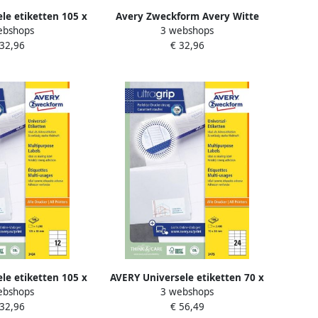
le etiketten 105 x
Avery Zweckform Avery Witte
ebshops
3 webshops
Inkjetprinter
gerecycleerde universele
 32,96
€ 32,96
 Kopieerapparaat
etiketten ft 105 x 48 mm (b x h)
 klevend 3477
1.200 stuks 12 per blad
le etiketten 105 x
AVERY Universele etiketten 70 x
ebshops
3 webshops
Inkjetprinter
36 mm wit Inkjetprinter
 32,96
€ 56,49
 Kopieerapparaat
Laserprinter Kopieerapparaat