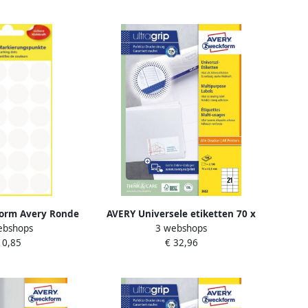
 klevend 3424
permanent klevend 3475-200
orm Avery Ronde
AVERY Universele etiketten 70 x
ebshops
3 webshops
eter 18 mm wit 96
42 3 mm wit Inkjetprinter
 0,85
€ 32,96
tuks
Laserprinter Kopieerapparaat
permanent klevend 3652