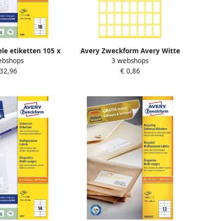
le etiketten 105 x
Avery Zweckform Avery Witte
ebshops
3 webshops
Inkjetprinter
etiketten ft 13 x 8 mm (b x h) 384
 32,96
€ 0,86
 Kopieerapparaat
stuks
 klevend 3484