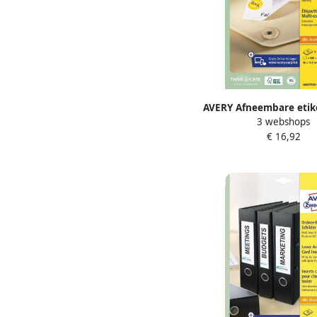
AVERY Afneembare etik
3 webshops
16 9 mm wit Inkjetp
€ 16,92
Laserprinter Kopieer
afneembaar L6031R