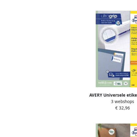
AVERY Universele etike
3 webshops
29 7 mm wit Inkjetp
€ 32,96
Laserprinter Kopieer
permanent klevend