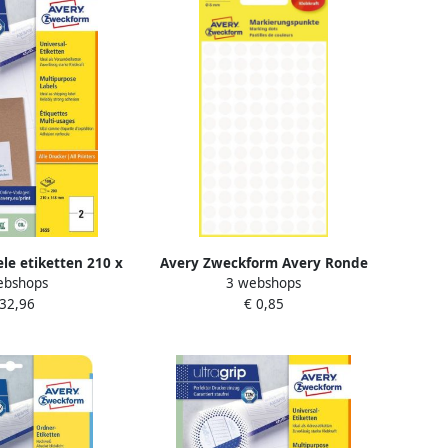
le etiketten 210 x
Avery Zweckform Avery Ronde
ebshops
3 webshops
 Inkjetprinter
etiketten diameter 8 mm wit 416
 32,96
€ 0,85
 Kopieerapparaat
stuks
 klevend 3655