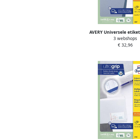
AVERY Universele etiket
3 webshops
16 9 mm wit Inkjetp
€ 32,96
Laserprinter Kopieer
permanent klevend