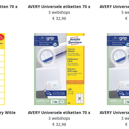
tten 70 x
AVERY Universele etiketten 70 x
AVERY Universe
3 webshops
3 w
inter
16 9 mm wit Inkjetprinter
41 mm wit 
€ 32,96
€
apparaat
Laserprinter Kopieerapparaat
Laserprinter
 3422
permanent klevend 3420
permanent
ry Witte
AVERY Universele etiketten 70 x
AVERY Universe
3 webshops
3 w
m (b x h)
41 mm wit Inkjetprinter
48 mm wit 
€ 32,96
€
Laserprinter Kopieerapparaat
Laserprinter