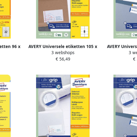
etten 96 x
AVERY Universele etiketten 105 x
AVERY Universe
3 webshops
3 w
rinter
74 mm wit Inkjetprinter
21 2 mm wit
€ 56,49
€
apparaat
Laserprinter Kopieerapparaat
Laserprinter
EV-25
permanent klevend 3427-200
permanent