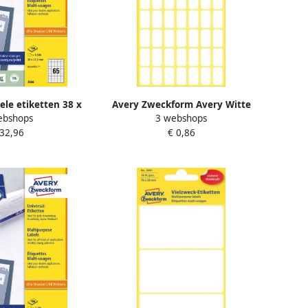
le etiketten 38 x
Avery Zweckform Avery Witte
ebshops
3 webshops
 Inkjetprinter
etiketten ft 16 x 9 mm (b x h) 294
 32,96
€ 0,86
 Kopieerapparaat
stuks
 klevend 3666