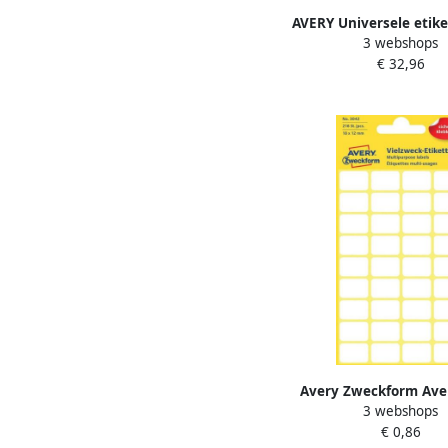
AVERY Universele etike
3 webshops
35 mm wit Inkjetpr
€ 32,96
Laserprinter Kopieer
permanent klevend
Avery Zweckform Ave
3 webshops
etiketten ft 18 x 12 m
€ 0,86
216 stuks