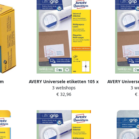
rm
AVERY Universele etiketten 105 x
AVERY Universe
3 webshops
3 w
508 13Mm
148 mm wit Inkjetprinter
148 mm wit
€ 32,96
€
Laserprinter Kopieerapparaat
Laserprinter
permanent klevend 3483
permanent