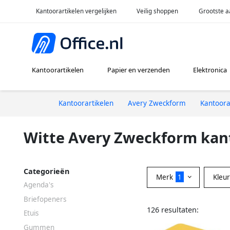
Kantoorartikelen vergelijken
Veilig shoppen
Grootste a
Kantoorartikelen
Papier en verzenden
Elektronica
Kantoorartikelen
Avery Zweckform
Kantoora
Witte Avery Zweckform kan
Categorieën
Merk
1
Kleu
Agenda's
Briefopeners
126 resultaten:
Etuis
Gummen