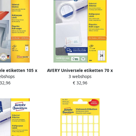
le etiketten 105 x
AVERY Universele etiketten 70 x
ebshops
3 webshops
Inkjetprinter
33 8 mm wit Inkjetprinter
 32,96
€ 32,96
 Kopieerapparaat
Laserprinter Kopieerapparaat
 klevend 3427
permanent klevend 3664