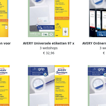
en voor
AVERY Universele etiketten 97 x
AVERY Ordnerr
3 webshops
3 w
 mm wit
42 3 mm wit Inkjetprinter
59 mm wit 
€ 32,96
€
printer
Laserprinter Kopieerapparaat
Laserprinter
2267-25
permanent klevend 3659
permanent k