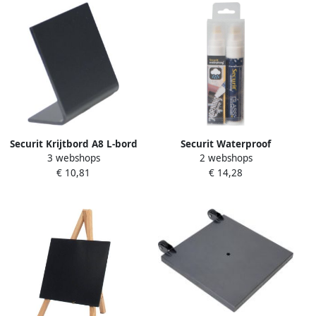
Securit Krijtbord A8 L-bord
Securit Waterproof
3 webshops
2 webshops
horizontaal 5 stuks
krijtmarker large wit blister
€ 10,81
€ 14,28
met 2 stuks