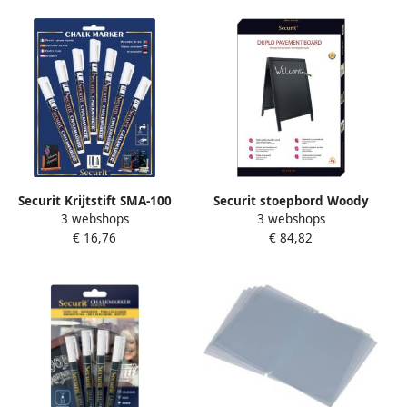
Securit Krijtstift SMA-100
Securit stoepbord Woody
3 webshops
3 webshops
rond wit 1-2mm blister Ã 7
zwart ft 55 x 85 cm
€ 16,76
€ 84,82
stuks