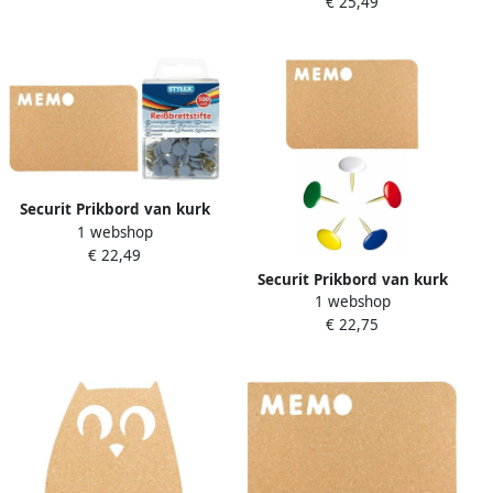
€ 25,49
witte punaises Prikborden
Prikborden
Securit Prikbord van kurk
1 webshop
41 x 28 cm incl. 106x stuks
€ 22,49
witte punaises Prikborden
Securit Prikbord van kurk
1 webshop
41 x 28 cm incl. 126x stuks
€ 22,75
gekleurde punaises
Prikborden