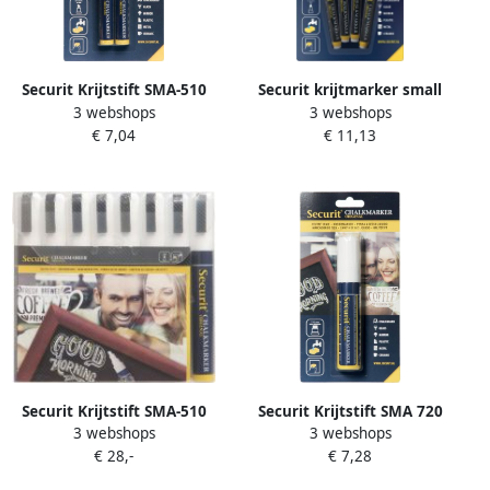
Securit Krijtstift SMA-510
Securit krijtmarker small
3 webshops
3 webshops
schuin wit 2-6mm blister Ã
blister met 4 stuks in
€ 7,04
€ 11,13
2 stuks
geassorteerde kleuren
Securit Krijtstift SMA-510
Securit Krijtstift SMA 720
3 webshops
3 webshops
schuin wit 2-6mm blister Ã
blok wit 7 15mm blister
€ 28,-
€ 7,28
8 stuks