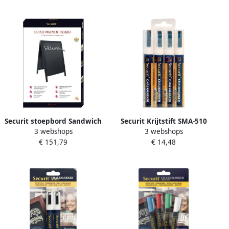
Securit stoepbord Sandwich
Securit Krijtstift SMA-510
3 webshops
3 webshops
ft 70 x 125 cm zwart
schuin wit 2-6mm blister Ã
€ 151,79
€ 14,48
4 stuks