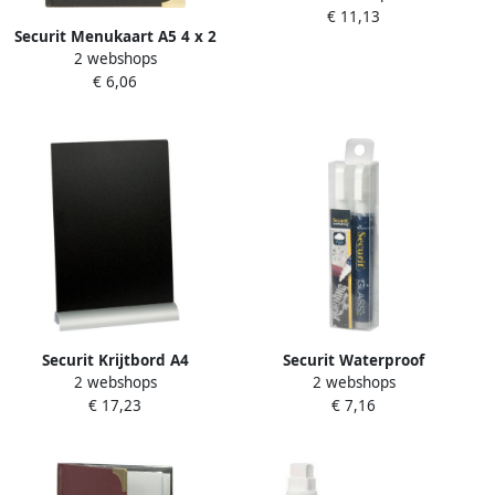
€ 11,13
pak met 5 stuks
Securit Menukaart A5 4 x 2
2 webshops
tassen zwart
€ 6,06
Securit Krijtbord A4
Securit Waterproof
2 webshops
2 webshops
290x210x60mm voet
krijtmarker medium wit
€ 17,23
€ 7,16
aluminium
blister met 2 stuks