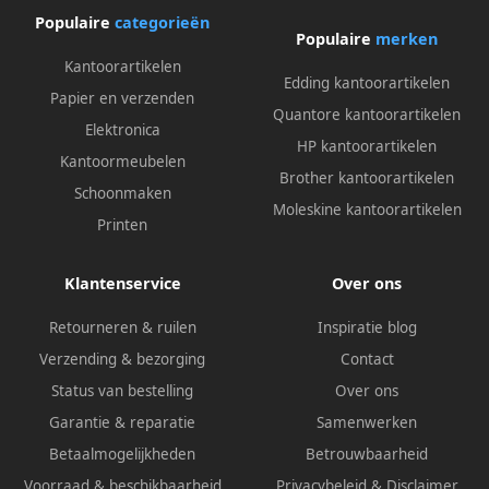
Populaire
categorieën
Populaire
merken
Kantoorartikelen
Edding kantoorartikelen
Papier en verzenden
Quantore kantoorartikelen
Elektronica
HP kantoorartikelen
Kantoormeubelen
Brother kantoorartikelen
Schoonmaken
Moleskine kantoorartikelen
Printen
Klantenservice
Over ons
Retourneren & ruilen
Inspiratie blog
Verzending & bezorging
Contact
Status van bestelling
Over ons
Garantie & reparatie
Samenwerken
Betaalmogelijkheden
Betrouwbaarheid
Voorraad & beschikbaarheid
Privacybeleid
&
Disclaimer