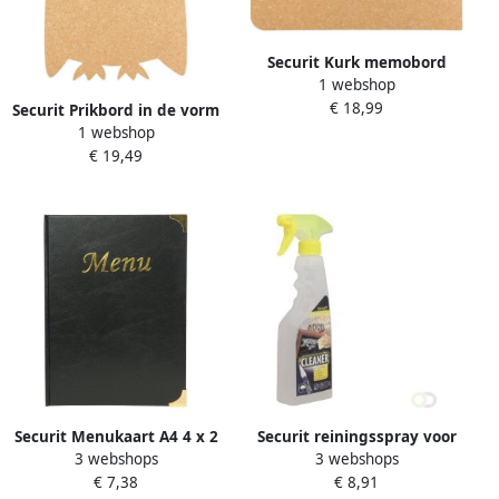
Securit Kurk memobord
1 webshop
memo 41 x 28 cm
€ 18,99
Prikborden
Securit Prikbord in de vorm
1 webshop
van een uil 30 x 41 cm met
€ 19,49
accessoires Prikborden
Securit Menukaart A4 4 x 2
Securit reiningsspray voor
3 webshops
3 webshops
tassen zwart
krijt- en glasborden flacon
€ 7,38
€ 8,91
van 500 ml