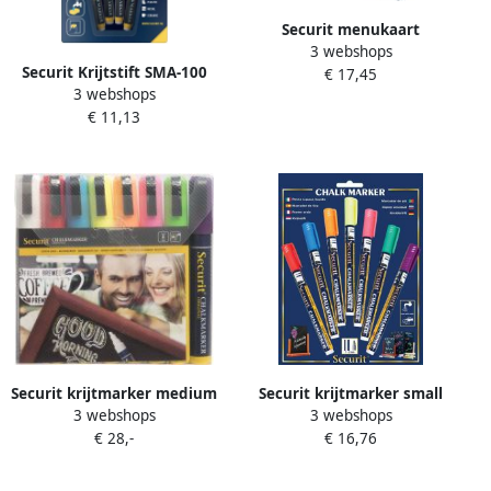
Securit menukaart
3 webshops
insteekhoezen ft A4 set van
Securit Krijtstift SMA-100
€ 17,45
10 stuks
3 webshops
rond wit 1-2mm blister Ã 4
€ 11,13
stuks
Securit krijtmarker medium
Securit krijtmarker small
3 webshops
3 webshops
etui van 8 stuks in
blister met 7 stuks in
€ 28,-
€ 16,76
geassorteerde kleuren
geassorteerde kleuren