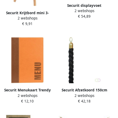
Securit displayvoet
2 webshops
gegalvaniseerd
Securit Krijtbord mini 3-
€ 54,89
2 webshops
poot 26x15.5x1.3cm blank
€ 9,91
hout
Securit Menukaart Trendy
Securit Afzetkoord 150cm
2 webshops
2 webshops
A5 1 x 2 tassen bruin
zwart met goudkleurige
€ 12,10
€ 42,18
knop