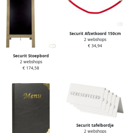
Securit Afzetkoord 150cm
2 webshops
rood met goudkleurige
€ 34,94
knop
Securit Stoepbord
2 webshops
720x1310x40mm
€ 174,58
steigerhout
Securit tafelbordje
2 webshops
&apos;Gereserveerd&apos;