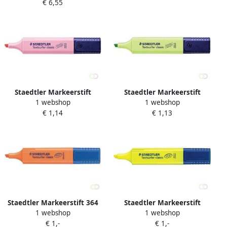
€ 6,55
permanent correctable
blauw
Staedtler Markeerstift
Staedtler Markeerstift
1 webshop
1 webshop
Textsurfer Classic
Textsurfer Classic
€ 1,14
€ 1,13
lichtkarmijn pastel
limoengroen vintage
Staedtler Markeerstift 364
Staedtler Markeerstift
1 webshop
1 webshop
Textsurfer oranje
Textsurfer Classic geel
€ 1,-
€ 1,-