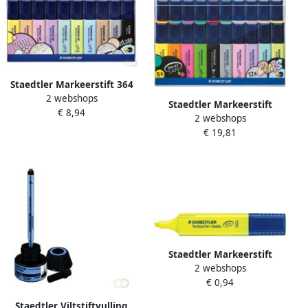
Staedtler Markeerstift 364
2 webshops
Textsurfer vintage en
Staedtler Markeerstift
€ 8,94
pastel set Ã 10 stuks
2 webshops
Textsurfer Classic vintage
assorti
€ 19,81
&amp pastel kleuren etui
van 20 stuks
Staedtler Markeerstift
2 webshops
Textsurfer Classic geel
€ 0,94
Staedtler Viltstiftvulling