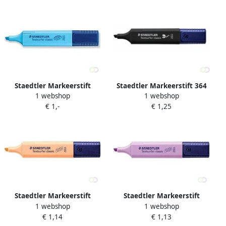
Staedtler Markeerstift
Staedtler Markeerstift 364
1 webshop
1 webshop
Textsurfer Classic blauw
textsurfer vintage zwart
€ 1,-
€ 1,25
Staedtler Markeerstift
Staedtler Markeerstift
1 webshop
1 webshop
Textsurfer Classic perzik
Textsurfer Classic lavendel
€ 1,14
€ 1,13
pastel
vintage