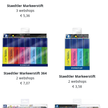
Staedtler Markeerstift
3 webshops
Textsurfer Classic etui van 6
€ 5,36
stuks: geel oranje roze
paars blauw en groen
Staedtler Markeerstift 364
Staedtler Markeerstift
2 webshops
Textsurfer assorti 8 stuks
2 webshops
Textsurfer Classic etui van 4
€ 7,07
€ 3,58
stuks: geel roze blauw en
groen