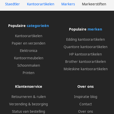
Staedtler
Kantoorartikelen
Markers
Markeerstiften
Populaire
categorieën
Populaire
merken
Kantoorartikelen
Edding kantoorartikelen
Papier en verzenden
Quantore kantoorartikelen
Elektronica
HP kantoorartikelen
Kantoormeubelen
Brother kantoorartikelen
Schoonmaken
Moleskine kantoorartikelen
Printen
Klantenservice
Over ons
Retourneren & ruilen
Inspiratie blog
Verzending & bezorging
Contact
Status van bestelling
Over ons