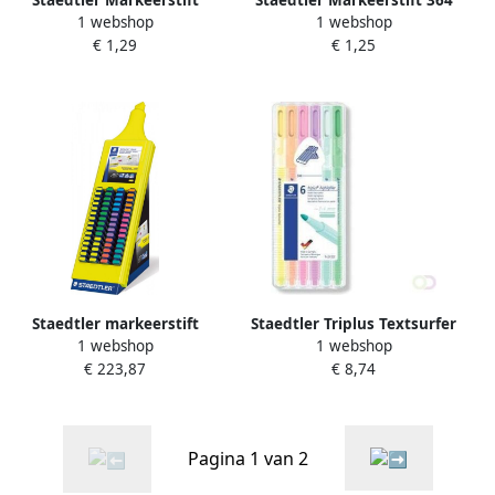
1 webshop
1 webshop
Textsurfer Classic
Textsurfer rood
€ 1,29
€ 1,25
turkoois(copy safe )
Staedtler markeerstift
Staedtler Triplus Textsurfer
1 webshop
1 webshop
Textsurfer Classic display
opstelbare box van 6
€ 223,87
€ 8,74
van 200 stuks
kleuren
Pagina 1 van 2