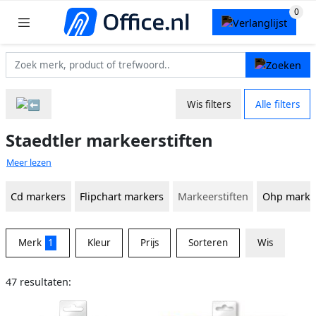
Wis filters
Alle filters
Staedtler markeerstiften
Meer lezen
Cd markers
Flipchart markers
Markeerstiften
Ohp marke
Merk
1
Kleur
Prijs
Sorteren
Wis
47 resultaten: