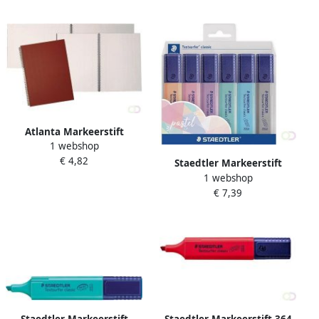
Atlanta Markeerstift
1 webshop
Staedtler 364 Textsurfer
€ 4,82
vintage set Ã 4 stuks
Staedtler Markeerstift
assorti
1 webshop
Textsurfer Classic pastel
€ 7,39
kleuren etui van 6 stuks
Staedtler Markeerstift
Staedtler Markeerstift 364