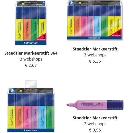
Staedtler Markeerstift
Staedtler Markeerstift 364
3 webshops
Textsurfer Classic etui van 8
3 webshops
Textsurfer set Ã 3 stuks
€ 5,36
stuks: geel oranje roze
€ 2,67
assorti + 1 geel gratis
paars blauw groen en...
Staedtler Markeerstift
2 webshops
Textsurfer Classic
€ 0,96
paars(copy safe )