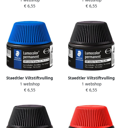
1 webshop
1 webshop
Lumocolor non-permanent
Lumocolor non-permanent
€ 6,55
€ 6,55
15ml blauw
15ml rood
Staedtler Viltstiftvulling
Staedtler Viltstiftvulling
1 webshop
1 webshop
Lumocolor permanent 15ml
Lumocolor permanent 30ml
€ 6,55
€ 6,55
blauw
zwart