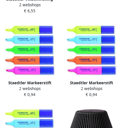
2 webshops
Lumocolor 305 non
€ 6,55
permanent correctable
zwart
Staedtler Markeerstift
Staedtler Markeerstift
2 webshops
2 webshops
Textsurfer Classic groen
Textsurfer Classic roze
€ 0,94
€ 0,94