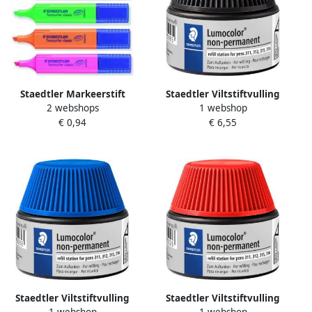
Staedtler Markeerstift
Staedtler Viltstiftvulling
2 webshops
1 webshop
Textsurfer Classic blauw
Lumocolor non-permanent
€ 0,94
€ 6,55
15ml zwart
Staedtler Viltstiftvulling
Staedtler Viltstiftvulling