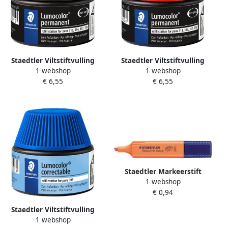
Staedtler Viltstiftvulling
Staedtler Viltstiftvulling
1 webshop
1 webshop
Lumocolor permanent 15ml
Lumocolor permanent 15ml
€ 6,55
€ 6,55
zwart
rood
Staedtler Markeerstift
1 webshop
Textsurfer Classic oranje
€ 0,94
Staedtler Viltstiftvulling
1 webshop
Lumocolor 305 non