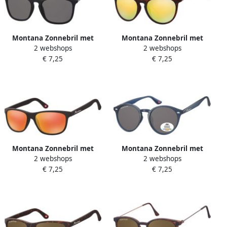
Montana Zonnebril met
Montana Zonnebril met
2 webshops
2 webshops
smoke glas en metalen
Revo goud glas en metalen
€ 7,25
€ 7,25
pootje zwart
pootje mat turtle
Montana Zonnebril met
Montana Zonnebril met
2 webshops
2 webshops
Revo rood glas mat zwart
smoke gepolariseerd rond
€ 7,25
€ 7,25
glas blauw