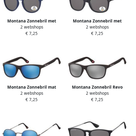
Montana Zonnebril met
Montana Zonnebril met
2 webshops
2 webshops
smoke gepolariseerd rond
smoke gepolariseerd glas
€ 7,25
€ 7,25
glas en metalen pootje
zwart
blauw
Montana Zonnebril mat
Montana Zonnebril Revo
2 webshops
2 webshops
zwart Revo met blauw glas
mat zwart met zilveren
€ 7,25
€ 7,25
spiegel glas