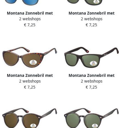
Montana Zonnebril met
Montana Zonnebril met
2 webshops
2 webshops
Revo blauw glas zwart
groen G15 gepolariseerd
€ 7,25
€ 7,25
glas zwart
Montana Zonnebril met
Montana Zonnebril met
2 webshops
2 webshops
bruin gepolariseerd glas
groen G15 gepolariseerd
€ 7,25
€ 7,25
turtle
glas mat zwart