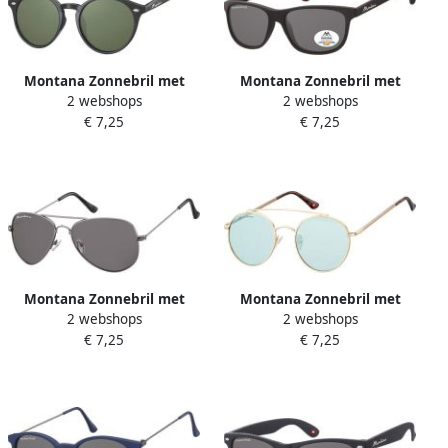
Montana Zonnebril met
Montana Zonnebril met
2 webshops
2 webshops
groen G15 rond glas zwart
smoke gepolariseerd glas
€ 7,25
€ 7,25
mat zwart
Montana Zonnebril met
Montana Zonnebril met
2 webshops
2 webshops
smoke glas staalkleurig
lichtgroen glas en metalen
€ 7,25
€ 7,25
pootje goud