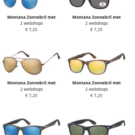
Montana Zonnebril met
Montana Zonnebril met
2 webshops
2 webshops
Revo blauw rond glas met
smoke gepolariseerd glas
€ 7,25
€ 7,25
staalkleurig
en metalen pootje zwart
Montana Zonnebril met
Montana Zonnebril met
2 webshops
2 webshops
Revo bruin glas en metalen
geel glas turtle
€ 7,25
€ 7,25
pootje koffiekleur