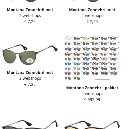
Montana Zonnebril met
Montana Zonnebril met
2 webshops
2 webshops
bruin gepolariseerd rond
groen G15 gepolariseerd
€ 7,25
€ 7,25
glas turtle
rond glas turtle
Montana Zonnebril met
2 webshops
groen G15 gepolariseerd
€ 7,25
rond glas staalkleurig
Montana Zonnebril pakket
2 webshops
Ã 100 assorti
€ 692,99