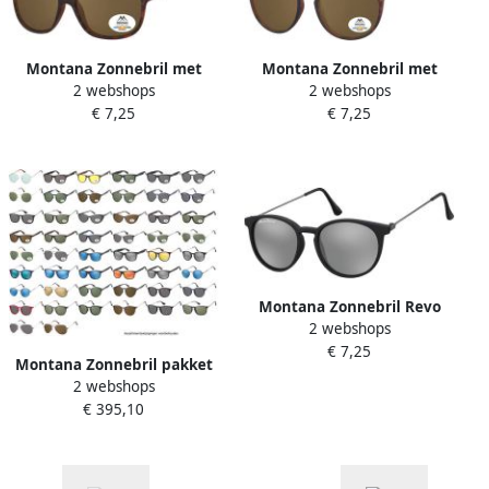
Montana Zonnebril met
Montana Zonnebril met
2 webshops
2 webshops
bruin gepolariseerd glas
bruin gepolariseerd glas en
€ 7,25
€ 7,25
mat turtle
metalen pootje zwart
Montana Zonnebril Revo
2 webshops
mat zwart met zilveren
€ 7,25
spiegel glas
Montana Zonnebril pakket
2 webshops
Ã 56 assorti
€ 395,10