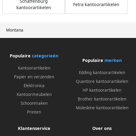
Schaffenburg
Fetra kantoorartikelen
kantoorartikelen
Montana
Populaire
categorieën
Populaire
merken
Kantoorartikelen
Edding kantoorartikelen
Papier en verzenden
Quantore kantoorartikelen
Elektronica
HP kantoorartikelen
Kantoormeubelen
Brother kantoorartikelen
Schoonmaken
Moleskine kantoorartikelen
Printen
Klantenservice
Over ons