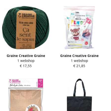
Graine Creative Graine
Graine Creative Graine
1 webshop
1 webshop
CrÃ©ative MacramÃ© touw
CrÃ©ative Pendo
€ 17,55
€ 21,85
ft 2 5 mm x 80 m bosgroen
boetseerklei om te kleuren
pak van 6 kleuren