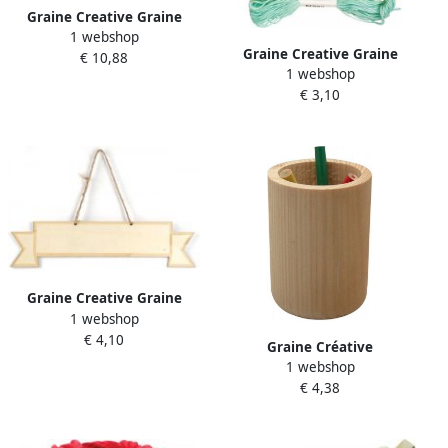
Graine Creative Graine
1 webshop
CrÃ©ative tang voor
Graine Creative Graine
€ 10,88
drukknoppen + 50
1 webshop
CrÃ©ative Polyesterdraad 7
drukknoppen
€ 3,10
m 8 kleuren pastel
Graine Creative Graine
1 webshop
CrÃ©ative Houten
€ 4,10
ophangbordje
Graine Créative
1 webshop
Potloodhouder
€ 4,38