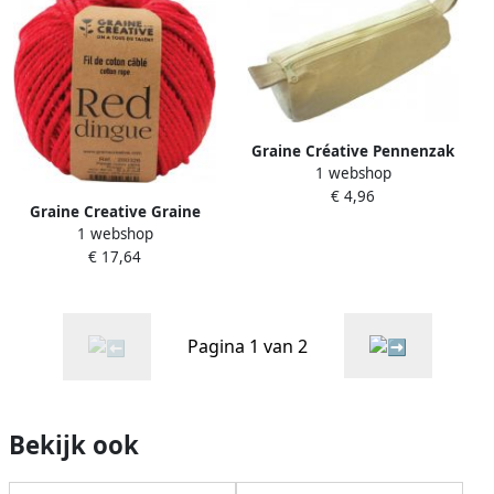
Graine Créative Pennenzak
1 webshop
€ 4,96
Graine Creative Graine
1 webshop
CrÃ©ative MacramÃ© touw
€ 17,64
ft 2 5 mm x 80 m rood
Pagina 1 van 2
Bekijk ook