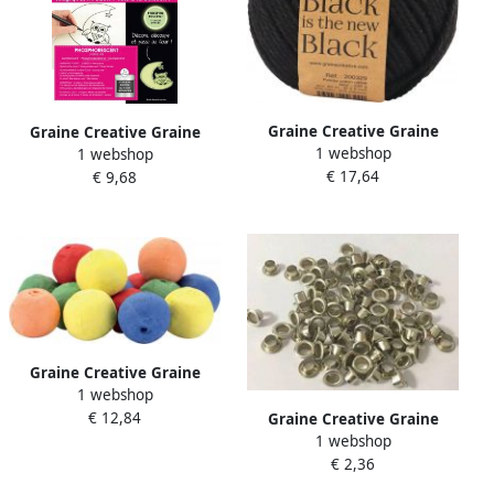
Graine Creative Graine
Graine Creative Graine
1 webshop
1 webshop
CrÃ©ative MacramÃ© touw
CrÃ©ative krimpplastiek
€ 17,64
€ 9,68
ft 2 5 mm x 80 m zwart
lichtgevend
Graine Creative Graine
1 webshop
CrÃ©ative Cellulose
€ 12,84
balletjes diameter 25 mm
Graine Creative Graine
1 webshop
CrÃ©ative metalen oogjes 7
€ 2,36
mm doos met 100 stuks