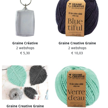
Graine Créative
Graine Creative Graine
2 webshops
2 webshops
Sleutelhanger ft 5 x 4 cm
CrÃ©ative MacramÃ© touw
€ 5,30
€ 10,03
pak van 6 stuks
ft 2 5 mm x 80 m indigo
Graine Creative Graine