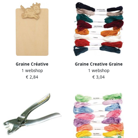
Graine Créative
Graine Creative Graine
1 webshop
1 webshop
Memoblokhouder koe
CrÃ©ative Polyesterdraad 7
€ 2,84
€ 3,04
m 8 kleuren bourgogne