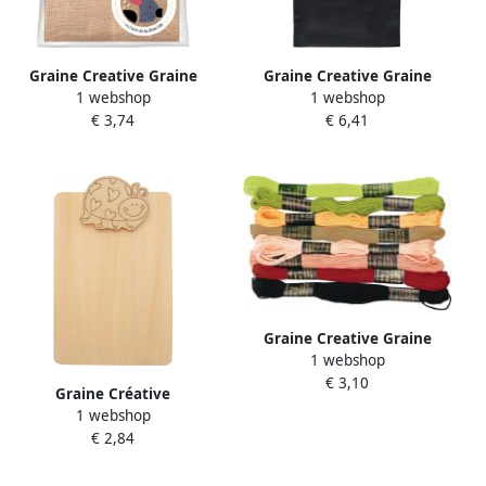
Graine Creative Graine
Graine Creative Graine
1 webshop
1 webshop
CrÃ©ative Jute stof ft 350 x
CrÃ©ative
€ 3,74
€ 6,41
350 mm
Boodschappentas zwart ft
37 5 x 42 cm
Graine Creative Graine
1 webshop
CrÃ©ative Polyesterdraad 7
€ 3,10
m 8 kleuren herfst
Graine Créative
1 webshop
Memoblokhouder
€ 2,84
lieveheersbeestje