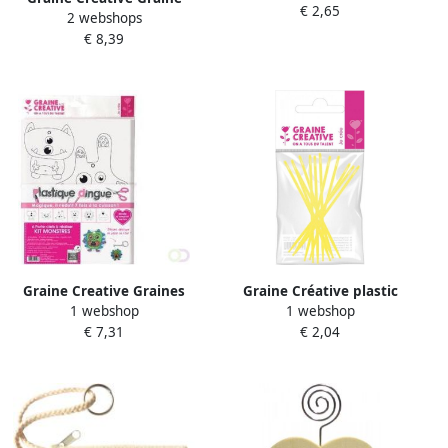
€ 2,65
2 webshops
CrÃ©ative Sleutelhanger
€ 8,39
hout assortiment vormen
diameter 55 mm zakje van
10 stuks
Graine Creative Graines
Graine Créative plastic
1 webshop
1 webshop
CrÃ©atives krimpplastiek
naalden 75 mm diameter 1
€ 7,31
€ 2,04
sleutelhanger Monster 6
8 mm 12 stuks
stuks