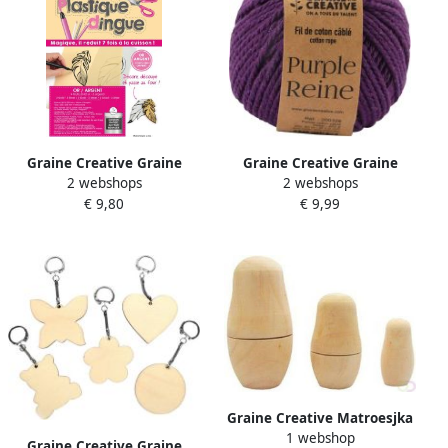
Graine Creative Graine
Graine Creative Graine
2 webshops
2 webshops
CrÃ©ative krimpplastiek 2 x
CrÃ©ative MacramÃ© touw
€ 9,80
€ 9,99
goud en 2 x zilver
ft 2 5 mm x 80 m paars
Graine Creative Matroesjka
1 webshop
poppetjes
Graine Creative Graine