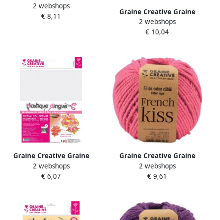
2 webshops
CrÃ©ative MacramÃ© touw
Graine Creative Graine
€ 8,11
ft 2 5 mm x 80 m
2 webshops
CrÃ©ative MacramÃ© touw
antracietgrijs
€ 10,04
ft 2 5 mm x 80 m
muntgroen
Graine Creative Graine
Graine Creative Graine
2 webshops
2 webshops
CrÃ©ative krimpplastiek
CrÃ©ative MacramÃ© touw
€ 6,07
€ 9,61
transparant etui van 7 vel
ft 2 5 mm x 80 m roze