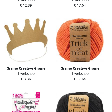
1 webshop
1 webshop
CrÃ©ative krimpplastiek
CrÃ©ative MacramÃ© touw
€ 12,39
€ 17,64
etui van 7 vel wit
ft 2 5 mm x 80 m
hemelsblauw
Graine Creative Graine
Graine Creative Graine
1 webshop
1 webshop
CrÃ©ative kroon met
CrÃ©ative MacramÃ© touw
€ 3,36
€ 17,64
elastieken karton om zelf te
ft 2 5 mm x 80 m oranje
decoreren