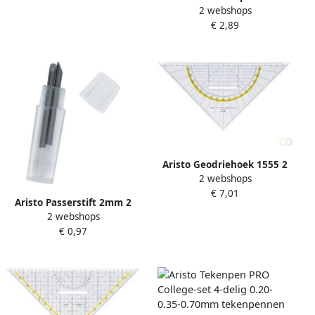
2 webshops
GeoCollege buigbaar been
€ 2,89
met stiften
Aristo Geodriehoek 1555 2
2 webshops
225mm met greep
€ 7,01
transparant
Aristo Passerstift 2mm 2
2 webshops
stuks
€ 0,97