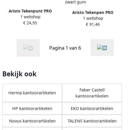
Aristo Tekenpunt PRO
Aristo Tekenpen PRO
1 webshop
0.13mm lijndikte voor
1 webshop
Studio-set 8-delig 0.20-0.30-
€ 24,95
vervanging
€ 91,46
0.50mm tekenpennen Geo-
pen 0.5mm teken inkt 23ml
zwart gum
Pagina 1 van 6
Bekijk ook
Faber Castell
Herma kantoorartikelen
kantoorartikelen
HP kantoorartikelen
EKO kantoorartikelen
Novus kantoorartikelen
TALENS kantoorartikelen