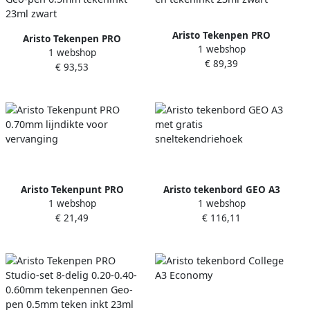
Aristo Tekenpen PRO
Aristo Tekenpen PRO
1 webshop
College-set 4-delig 0.18-
1 webshop
College-set 6-delig 0.13-
€ 89,39
0.25-0.35mm tekenpennen
€ 93,53
0.25-0.35mm tekenpennen
en tekeninkt 23ml zwart
Geo-pen 0.5mm tekeninkt
23ml zwart
Aristo Tekenpunt PRO
Aristo tekenbord GEO A3
1 webshop
1 webshop
0.70mm lijndikte voor
met gratis
€ 21,49
€ 116,11
vervanging
sneltekendriehoek