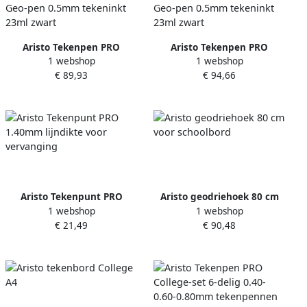
Aristo Tekenpen PRO
Aristo Tekenpen PRO
1 webshop
1 webshop
College-set 6-delig 0.25-
College-set 6-delig 0.10-
€ 89,93
€ 94,66
0.50-0.70mm tekenpennen
0.20-0.30mm tekenpennen
Geo-pen 0.5mm tekeninkt
Geo-pen 0.5mm tekeninkt
23ml zwart
23ml zwart
Aristo Tekenpunt PRO
Aristo geodriehoek 80 cm
1 webshop
1 webshop
1.40mm lijndikte voor
voor schoolbord
€ 21,49
€ 90,48
vervanging