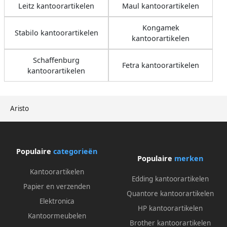
Leitz kantoorartikelen
Maul kantoorartikelen
Kongamek
Stabilo kantoorartikelen
kantoorartikelen
Schaffenburg
Fetra kantoorartikelen
kantoorartikelen
Aristo
Populaire
categorieën
Populaire
merken
Kantoorartikelen
Edding kantoorartikelen
Papier en verzenden
Quantore kantoorartikelen
Elektronica
HP kantoorartikelen
Kantoormeubelen
Brother kantoorartikelen