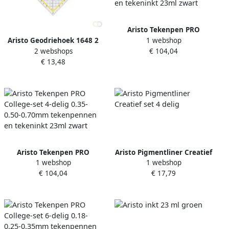
Aristo Tekenpen PRO
1 webshop
Aristo Geodriehoek 1648 2
College-set 4-delig 0.20-
2 webshops
€ 104,04
325mm met greep
0.35-0.70mm tekenpennen
€ 13,48
transparant
en tekeninkt 23ml zwart
Aristo Tekenpen PRO
Aristo Pigmentliner Creatief
1 webshop
1 webshop
College-set 4-delig 0.35-
set 4 delig
€ 104,04
€ 17,79
0.50-0.70mm tekenpennen
en tekeninkt 23ml zwart