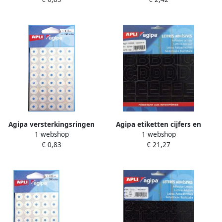
stuks 34 per blad
x h ) 96 stuks 6 per blad
Agipa versterkingsringen
Agipa etiketten cijfers en
1 webshop
1 webshop
etui van 240 stuks
letters letterhoogte 30 mm
€ 0,83
€ 21,27
192 letters