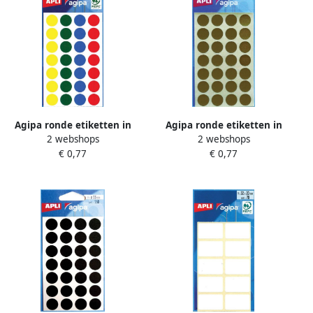
Agipa ronde etiketten in
Agipa ronde etiketten in
2 webshops
2 webshops
etui diameter 15 mm
etui diameter 15 mm goud
€ 0,77
€ 0,77
geassorteerde kleuren 140
112 stuks 28 per blad
stuks 28 per blad