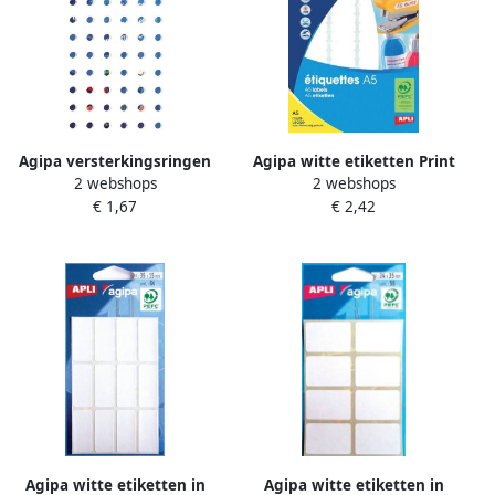
Agipa versterkingsringen
Agipa witte etiketten Print
2 webshops
2 webshops
etui van 1.008 stuks
&amp Write ft 56 x 34 mm(b
€ 1,67
€ 2,42
x h ) 192 stuks 12 per blad
Agipa witte etiketten in
Agipa witte etiketten in