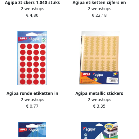
Agipa Stickers 1.040 stuks
Agipa etiketten cijfers en
2 webshops
2 webshops
cirkels
letters letterhoogte 47 mm
€ 4,80
€ 22,18
286 cijfers
Agipa ronde etiketten in
Agipa metallic stickers
2 webshops
2 webshops
etui diameter 15 mm rood
blister met 288 stuks goud
€ 0,77
€ 3,35
168 stuks 28 per blad
en zilver ster 20 mm