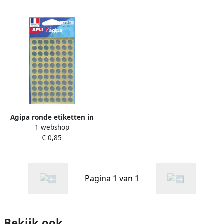
Agipa ronde etiketten in
1 webshop
etui diameter 8 mm zilver
€ 0,85
308 stuks 77 per blad
Pagina 1 van 1
Bekijk ook