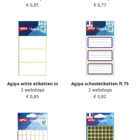
€ 0,85
€ 0,77
stuks 4 per blad
168 stuks 28 per blad
Agipa witte etiketten in
Agipa schooletiketten ft 75
2 webshops
2 webshops
etui ft 34 x 75 mm(b x h ) 21
x 34 mm (b x h) 24
€ 0,85
€ 0,82
stuks 3 per blad
etiketten per etui blauwe
rand gelijnd