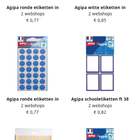
Agipa ronde etiketten in
Agipa witte etiketten in
2 webshops
2 webshops
etui diameter 15 mm zwart
etui ft 20 x 32 mm (b x h) 70
€ 0,77
€ 0,85
168 stuks 28 per blad
stuks 10 per blad
Agipa ronde etiketten in
Agipa schooletiketten ft 38
2 webshops
2 webshops
etui diameter 15 mm blauw
x 50 mm (b x h) 32
€ 0,77
€ 0,82
168 stuks 28 per blad
etiketten per etui blauwe
rand