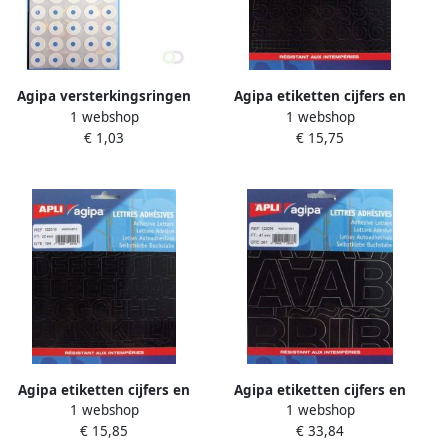
Agipa versterkingsringen
Agipa etiketten cijfers en
1 webshop
1 webshop
etui van 240 stuks
letters letterhoogte 20 mm
€ 1,03
€ 15,75
177 cijfers
Agipa etiketten cijfers en
Agipa etiketten cijfers en
1 webshop
1 webshop
letters letterhoogte 20 mm
letters letterhoogte 47 mm
€ 15,85
€ 33,84
184 letters
261 letters