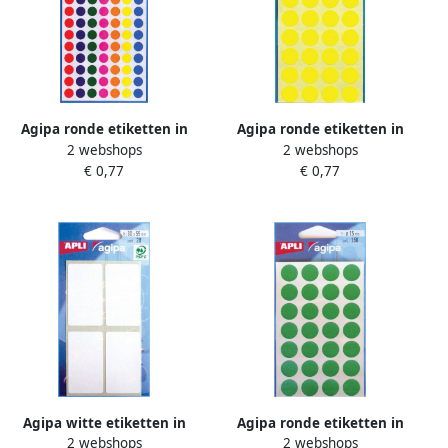
Agipa ronde etiketten in
Agipa ronde etiketten in
2 webshops
2 webshops
etui diameter 8 mm
etui diameter 15 mm geel
€ 0,77
€ 0,77
geassorteerde kleuren 385
168 stuks 28 per blad
stuks 77 per blad
Agipa witte etiketten in
Agipa ronde etiketten in
2 webshops
2 webshops
etui ft 30 x 55 mm (b x h) 28
etui diameter 15 mm groen