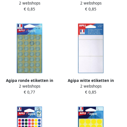
2 webshops
2 webshops
etui ft 15 x 35 mm(b x h ) 84
etui ft 24 x 35 mm (b x h) 56
€ 0,85
€ 0,85
stuks 12 per blad
stuks 8 per blad
Agipa ronde etiketten in
Agipa witte etiketten in
2 webshops
2 webshops
etui diameter 15 mm zilver
etui ft 38 x 50 mm(b x h ) 28
€ 0,77
€ 0,85
112 stuks 28 per blad
stuks 4 per blad