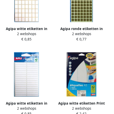
Agipa witte etiketten in
Agipa ronde etiketten in
2 webshops
2 webshops
etui ft 9 x 13 mm (b x h) 343
etui diameter 8 mm goud
€ 0,85
€ 0,77
stuks 49 per blad
308 stuks 77 per blad
Agipa witte etiketten in
Agipa witte etiketten Print
2 webshops
2 webshops
etui ft 5 x 35 mm(b x h ) 238
&amp Write ft 97 x 46 mm(b
€ 0,85
€ 2,42