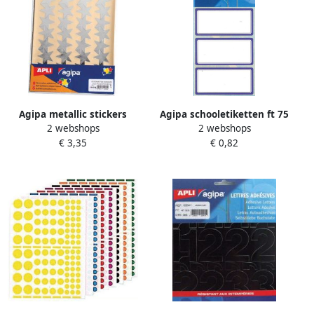
Agipa metallic stickers
Agipa schooletiketten ft 75
2 webshops
2 webshops
blister met 128 stuks goud
x 34 mm (b x h) 24
€ 3,35
€ 0,82
en zilver ster 35 mm
etiketten per etui blauwe
rand