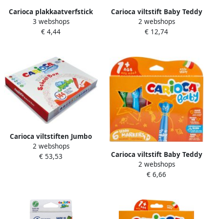
Carioca plakkaatverfstick
Carioca viltstift Baby Teddy
3 webshops
2 webshops
Temperello Metallic
doos van 12 stuks in
€ 4,44
€ 12,74
kartonnen etui van 6 stuks
geassorteerde kleuren
Carioca viltstiften Jumbo
2 webshops
doos met 144 stiften
Carioca viltstift Baby Teddy
€ 53,53
(classpack)
2 webshops
doos van 6 stuks in
€ 6,66
geassorteerde kleuren