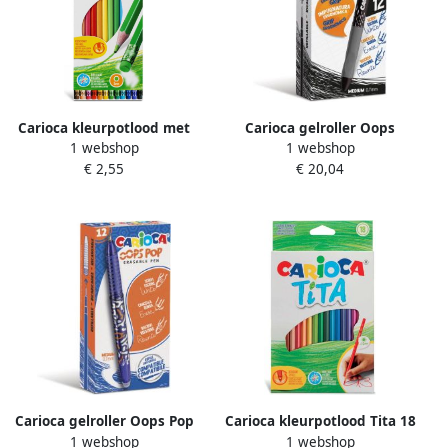
Carioca kleurpotlood met
Carioca gelroller Oops
1 webshop
1 webshop
gum Tita 12 stuks in een
medium uitwisbaar doos
€ 2,55
€ 20,04
kartonnen etui
van 12 stuks zwart
Carioca gelroller Oops Pop
Carioca kleurpotlood Tita 18
1 webshop
1 webshop
medium uitwisbaar doos
stuks in een kartonnen etui