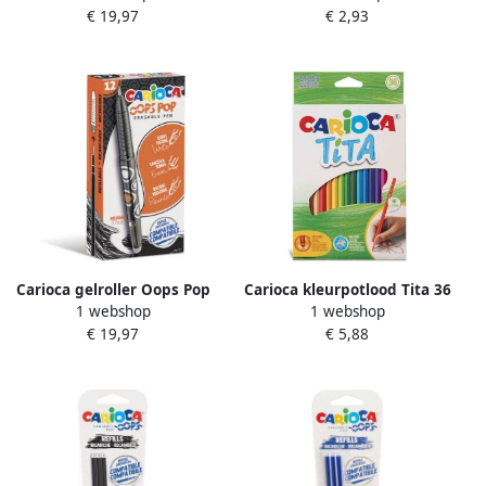
€ 19,97
€ 2,93
van 12 stuks blauw
Carioca gelroller Oops Pop
Carioca kleurpotlood Tita 36
1 webshop
1 webshop
medium uitwisbaar doos
stuks in een kartonnen etui
€ 19,97
€ 5,88
van 12 stuks zwart