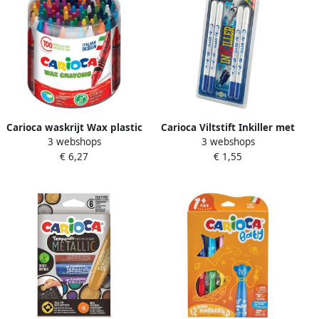
Carioca waskrijt Wax plastic
Carioca Viltstift Inkiller met
3 webshops
3 webshops
pot met 100 stuks in
wisser set Ã 4 stuks
€ 6,27
€ 1,55
geassorteerde kleuren