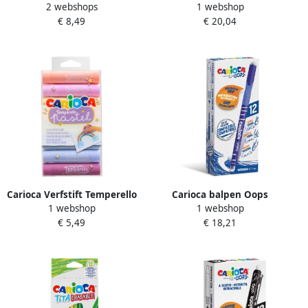
2 webshops
1 webshop
Temperello kartonnen etui
ROOD
€ 8,49
€ 20,04
van 12 stuks
Carioca Verfstift Temperello
Carioca balpen Oops
1 webshop
1 webshop
setà 8 pastelkleuren
medium uitwisbaar doos
€ 5,49
€ 18,21
van 12 stuks blauw