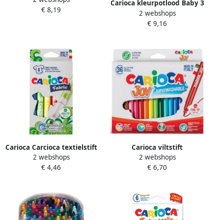
Dubbelpunter Birello
Carioca kleurpotlood Baby 3
€ 8,19
Superwashab 24 stiften
2 webshops
in 1 geassorteerde kleuren
€ 9,16
6 stuks in een kartonnen
etui
Carioca Carcioca textielstift
Carioca viltstift
2 webshops
2 webshops
Fabric doos van 6 stuks in
Superwashable Joy 36
€ 4,46
€ 6,70
geassorteerde kleuren
stiften in een kartonnen
etui