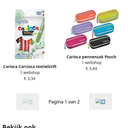
Carioca pennenzak Pouch
1 webshop
Fluo in geassorteerde
Carioca Carcioca textielstift
€ 3,84
kleuren
1 webshop
Fabricliner doos van 10
€ 3,34
stuks in geassorteerde
kleuren
Pagina 1 van 2
Bekijk ook