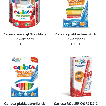
Carioca waskrijt Wax Maxi
Carioca plakkaatverfstick
2 webshops
2 webshops
plastic pot met 50 stuks in
Temperello kartonnen etui
€ 6,63
€ 5,61
geassorteerde kleuren
van 6 stuks
Carioca plakkaatverfstick
Carioca ROLLER OOPS DS12