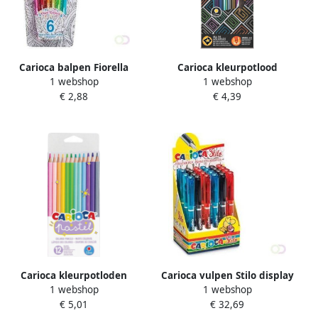
Carioca balpen Fiorella
Carioca kleurpotlood
1 webshop
1 webshop
blister met 6 stuks in
Metallic 12 stuks in een
€ 2,88
€ 4,39
geassorteerde kleuren
kartonnen etui
Carioca kleurpotloden
Carioca vulpen Stilo display
1 webshop
1 webshop
Pastel 12 stuks in een
met 24 stuks
€ 5,01
€ 32,69
kartonnen etui