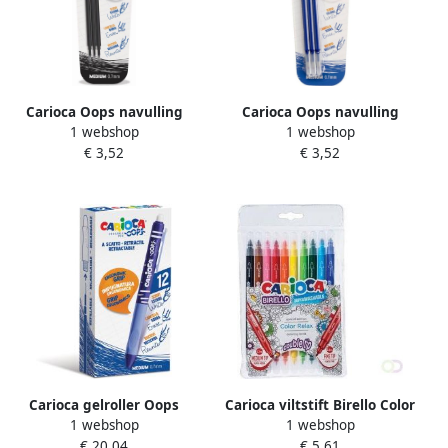
Carioca Oops navulling
Carioca Oops navulling
1 webshop
1 webshop
medium zwart blister van 3
medium blauw blister van 3
€ 3,52
€ 3,52
stuks
stuks
Carioca gelroller Oops
Carioca viltstift Birello Color
1 webshop
1 webshop
medium uitwisbaar doos
Relax etui met 10 stuks
€ 20,04
€ 5,61
van 12 stuks blauw