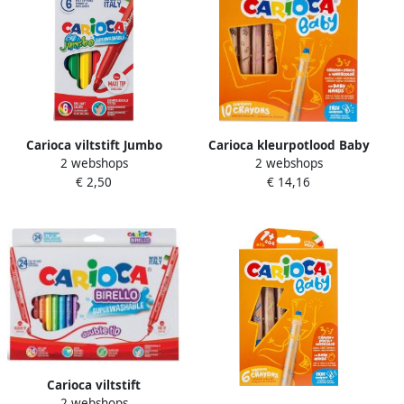
Carioca viltstift Jumbo
Carioca kleurpotlood Baby
2 webshops
2 webshops
Superwashable 6 stiften in
3-in-1 geassorteerde
€ 2,50
€ 14,16
een kartonnen etui
kleuren 10 stuks in een
kartonnen etui
Carioca viltstift
2 webshops