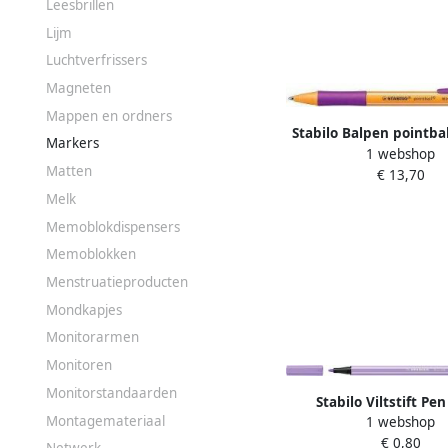
Leesbrillen
Lijm
Luchtverfrissers
Magneten
Mappen en ordners
Stabilo Balpen pointba
Markers
1 webshop
medium lila
Matten
€ 13,70
Melk
Memoblokdispensers
Memoblokken
Menstruatieproducten
Mondkapjes
Monitorarmen
Monitoren
Monitorstandaarden
Stabilo Viltstift Pen
Montagemateriaal
1 webshop
medium licht li
€ 0,80