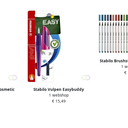
Stabilo Brushst
1 w
€
cosmetic
Stabilo Vulpen Easybuddy
1 webshop
blister Ã
linkshandig medium paars
€ 15,49
magenta blister Ã 1 stuk