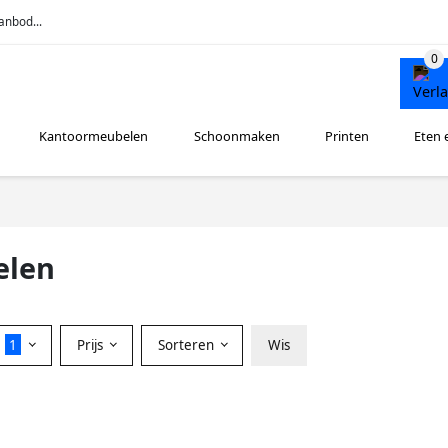
anbod...
Kantoormeubelen
Schoonmaken
Printen
Eten 
elen
r
1
Prijs
Sorteren
Wis