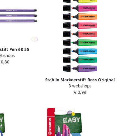
tstift Pen 68 55
ebshops
um paars
 0,80
Stabilo Markeerstift Boss Original
3 webshops
70 55 lavendel
€ 0,99