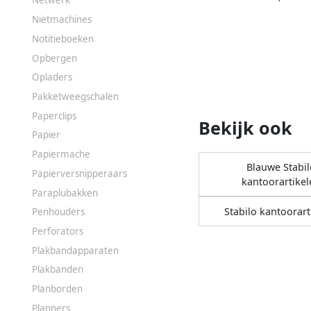
Netwerk
Nietmachines
Notitieboeken
Opbergen
Opladers
Pakketweegschalen
Paperclips
Bekijk ook
Papier
Papiermache
Blauwe Stabil
Papierversnipperaars
kantoorartikel
Paraplubakken
Stabilo kantoorart
Penhouders
Perforators
Plakbandapparaten
Plakbanden
Planborden
Planners