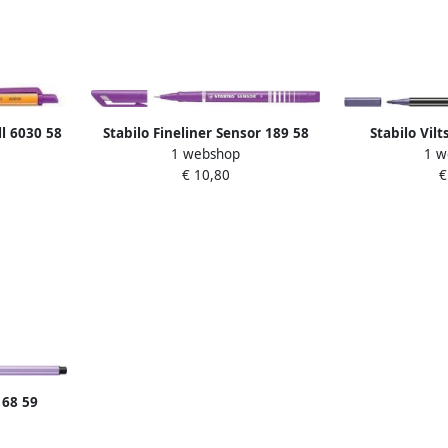
ll 6030 58
Stabilo Fineliner Sensor 189 58
Stabilo Vilt
1 webshop
1 w
fijn lila
medium m
€ 10,80
€
 68 59
la