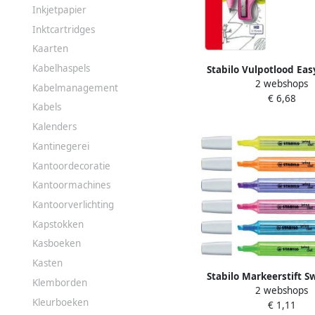
Inkjetpapier
Inktcartridges
Kaarten
Kabelhaspels
Stabilo Vulpotlood Ea
2 webshops
3.15mm rechtshandig r
Kabelmanagement
€ 6,68
incl puntenslijper bli
Kabels
stuk
Kalenders
Kantinegerei
Kantoordecoratie
Kantoormachines
Kantoorverlichting
Kapstokken
Kasboeken
Kasten
Stabilo Markeerstift S
Klemborden
2 webshops
275 55 lavende
Kleurboeken
€ 1,11