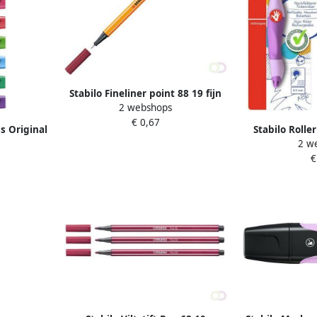
Stabilo Fineliner point 88 19 fijn
2 webshops
heidepaars
€ 0,67
s Original
Stabilo Rolle
2 w
rechtshandig m
€
blush bli