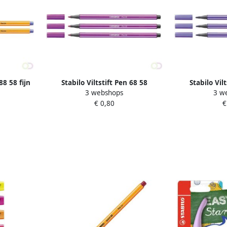
88 58 fijn
Stabilo Viltstift Pen 68 58
Stabilo Vil
3 webshops
3 w
medium lila
medi
€ 0,80
€