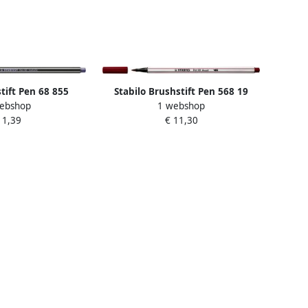
stift Pen 68 855
Stabilo Brushstift Pen 568 19
ebshop
1 webshop
etallic lila
heide paars
 1,39
€ 11,30