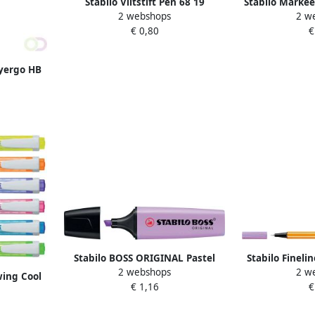
Stabilo Viltstift Pen 68 19
Stabilo Markee
2 webshops
2 w
medium heidepaars
6070 155 pa
€ 0,80
€
syergo HB
oze lila
ster Ã 1
Stabilo BOSS ORIGINAL Pastel
Stabilo Finelin
2 webshops
2 w
markeerstift lila haze (lila)
lic
wing Cool
€ 1,16
€
l