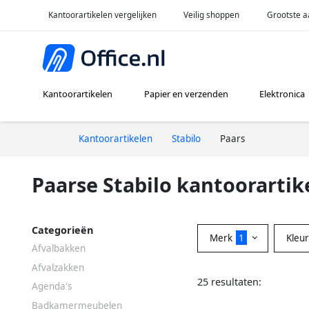
Kantoorartikelen vergelijken
Veilig shoppen
Grootste a
Kantoorartikelen
Papier en verzenden
Elektronica
Kantoorartikelen
Stabilo
Paars
Paarse Stabilo kantoorartik
Categorieën
Merk
1
Kleu
Afvalbakken
Afvalzakken
25 resultaten:
Agenda's
Badkamermeubelen