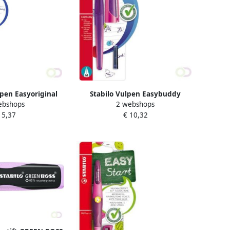
rpen Easyoriginal
Stabilo Vulpen Easybuddy
ebshops
2 webshops
edium pastel lila
rechtshandig medium paars
 5,37
€ 10,32
ster Ã 1 stuk
magenta blister Ã 1 stuk