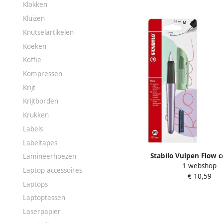
Klokken
Kluizen
Knutselartikelen
Koeken
Koffie
Kompressen
Krijt
Krijtborden
Krukken
Labels
Labeltapes
Stabilo Vulpen Flow 
Lamineerhoezen
1 webshop
medium fresh lavender 
Laptop accessoires
€ 10,59
1 stuk
Laptops
Laptoptassen
Laserpapier