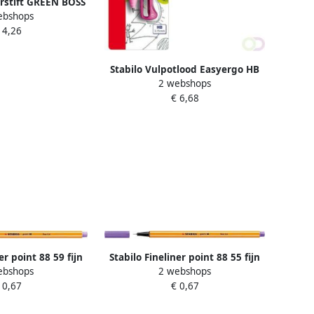
rstift GREEN BOSS
ebshops
stel lila blush
 4,26
Stabilo Vulpotlood Easyergo HB
2 webshops
3.15mm linkshandig roze lila incl
€ 6,68
puntenslijper blister Ã 1 stuk
er point 88 59 fijn
Stabilo Fineliner point 88 55 fijn
ebshops
2 webshops
ht lila
paars
 0,67
€ 0,67