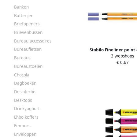
Banken
Batterijen
Briefopeners
Brievenbussen
Bureau accessoires
Bureaufietsen
Stabilo Fineliner point 
3 webshops
lila
Bureaus
€ 0,67
Bureaustoelen
Chocola
Dagboeken
Desinfectie
Desktops
Drinkyoghurt
Ehbo koffers
Emmers
Enveloppen