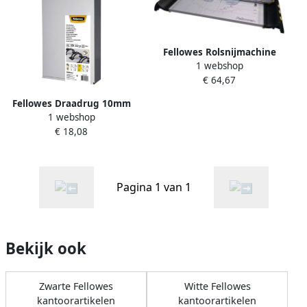
Fellowes Rolsnijmachine
1 webshop
Proton A3
€ 64,67
Fellowes Draadrug 10mm
1 webshop
34-rings A4 zilver 100 stuks
€ 18,08
Pagina 1 van 1
Bekijk ook
Zwarte Fellowes
Witte Fellowes
kantoorartikelen
kantoorartikelen