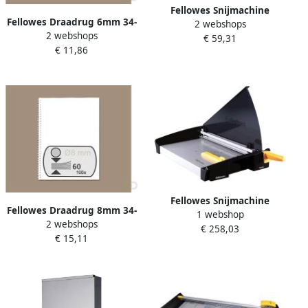
Fellowes Snijmachine
Fellowes Draadrug 6mm 34-
2 webshops
bordschaar Fusion A4
2 webshops
rings A4 zilver 100 stuks
€ 59,31
€ 11,86
Fellowes Snijmachine
Fellowes Draadrug 8mm 34-
1 webshop
bordschaar plasma A3
2 webshops
rings A4 zilver 100 stuks
€ 258,03
€ 15,11