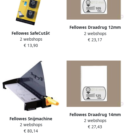
Fellowes Draadrug 12mm
Fellowes SafeCutâ¢
2 webshops
34-rings A4 zilver 100 stuks
2 webshops
vervangende snijmessen 2
€ 23,17
€ 13,90
pak
Fellowes Draadrug 14mm
Fellowes Snijmachine
2 webshops
34-rings A4 zilver 100 stuks
2 webshops
bordschaar Fusion A3
€ 27,43
€ 80,14