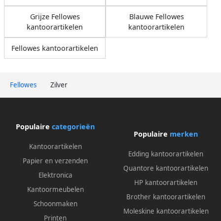
Grijze Fellowes
Blauwe Fellowes
kantoorartikelen
kantoorartikelen
Fellowes kantoorartikelen
Fellowes
Zilver
Populaire
categorieën
Populaire
merken
Kantoorartikelen
Edding kantoorartikelen
Papier en verzenden
Quantore kantoorartikelen
Elektronica
HP kantoorartikelen
Kantoormeubelen
Brother kantoorartikelen
Schoonmaken
Moleskine kantoorartikelen
Printen